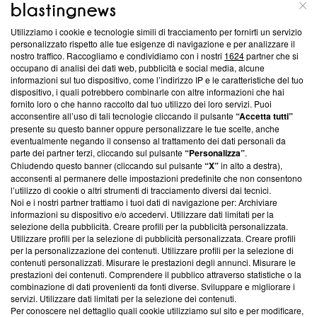
Questa sezione offre informazioni trasparenti su Blasting
Utilizziamo i cookie e tecnologie simili di tracciamento per fornirti un servizio
News, sui nostri processi editoriali e su come ci impegniamo a
personalizzato rispetto alle tue esigenze di navigazione e per analizzare il
creare news di qualità. Inoltre, afferma la nostra aderenza a
nostro traffico. Raccogliamo e condividiamo con i nostri
1624
partner che si
‘Trust Project - News with Integrity’
Blasting News non è
occupano di analisi dei dati web, pubblicità e social media, alcune
informazioni sul tuo dispositivo, come l’indirizzo IP e le caratteristiche del tuo
ancora membro del programma, ma ha richiesto di farne
dispositivo, i quali potrebbero combinarle con altre informazioni che hai
parte; Trust Project non ha ancora effettuato una verifica di
fornito loro o che hanno raccolto dal tuo utilizzo dei loro servizi. Puoi
conformità agli standard.
acconsentire all’uso di tali tecnologie cliccando il pulsante
“Accetta tutti”
presente su questo banner oppure personalizzare le tue scelte, anche
Su di noi
eventualmente negando il consenso al trattamento dei dati personali da
parte dei partner terzi, cliccando sul pulsante
“Personalizza”
.
Team editoriale
Chiudendo questo banner (cliccando sul pulsante
“X”
in alto a destra),
acconsenti al permanere delle impostazioni predefinite che non consentono
Corporate
l’utilizzo di cookie o altri strumenti di tracciamento diversi dai tecnici.
Noi e i nostri partner trattiamo i tuoi dati di navigazione per: Archiviare
Redazione
informazioni su dispositivo e/o accedervi. Utilizzare dati limitati per la
selezione della pubblicità. Creare profili per la pubblicità personalizzata.
Informativa Privacy
Utilizzare profili per la selezione di pubblicità personalizzata. Creare profili
per la personalizzazione dei contenuti. Utilizzare profili per la selezione di
Cookie Policy
contenuti personalizzati. Misurare le prestazioni degli annunci. Misurare le
prestazioni dei contenuti. Comprendere il pubblico attraverso statistiche o la
combinazione di dati provenienti da fonti diverse. Sviluppare e migliorare i
Blasting SA, IDI CHE-247.845.224, Via Carlo Frasca, 3 - 6900
servizi. Utilizzare dati limitati per la selezione dei contenuti.
Lugano (Svizzera) Tel:
+39 0690258937
Per conoscere nel dettaglio quali cookie utilizziamo sul sito e per modificare,