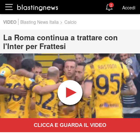
2
Accedi
VIDEO
Blasting News Italia
>
Calcio
La Roma continua a trattare con
l'Inter per Frattesi
CLICCA E GUARDA IL VIDEO