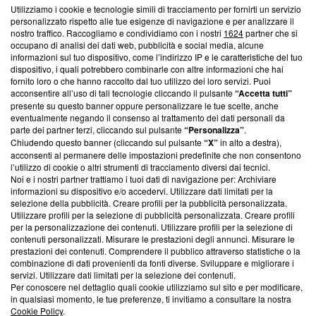
Questa sezione offre informazioni trasparenti su Blasting
Utilizziamo i cookie e tecnologie simili di tracciamento per fornirti un servizio
News, sui nostri processi editoriali e su come ci impegniamo a
personalizzato rispetto alle tue esigenze di navigazione e per analizzare il
creare news di qualità. Inoltre, afferma la nostra aderenza a
nostro traffico. Raccogliamo e condividiamo con i nostri
1624
partner che si
‘Trust Project - News with Integrity’
Blasting News non è
occupano di analisi dei dati web, pubblicità e social media, alcune
informazioni sul tuo dispositivo, come l’indirizzo IP e le caratteristiche del tuo
ancora membro del programma, ma ha richiesto di farne
dispositivo, i quali potrebbero combinarle con altre informazioni che hai
parte; Trust Project non ha ancora effettuato una verifica di
fornito loro o che hanno raccolto dal tuo utilizzo dei loro servizi. Puoi
conformità agli standard.
acconsentire all’uso di tali tecnologie cliccando il pulsante
“Accetta tutti”
presente su questo banner oppure personalizzare le tue scelte, anche
Su di noi
eventualmente negando il consenso al trattamento dei dati personali da
parte dei partner terzi, cliccando sul pulsante
“Personalizza”
.
Team editoriale
Chiudendo questo banner (cliccando sul pulsante
“X”
in alto a destra),
acconsenti al permanere delle impostazioni predefinite che non consentono
Corporate
l’utilizzo di cookie o altri strumenti di tracciamento diversi dai tecnici.
Noi e i nostri partner trattiamo i tuoi dati di navigazione per: Archiviare
Redazione
informazioni su dispositivo e/o accedervi. Utilizzare dati limitati per la
selezione della pubblicità. Creare profili per la pubblicità personalizzata.
Informativa Privacy
Utilizzare profili per la selezione di pubblicità personalizzata. Creare profili
per la personalizzazione dei contenuti. Utilizzare profili per la selezione di
Cookie Policy
contenuti personalizzati. Misurare le prestazioni degli annunci. Misurare le
prestazioni dei contenuti. Comprendere il pubblico attraverso statistiche o la
combinazione di dati provenienti da fonti diverse. Sviluppare e migliorare i
Blasting SA, IDI CHE-247.845.224, Via Carlo Frasca, 3 - 6900
servizi. Utilizzare dati limitati per la selezione dei contenuti.
Lugano (Svizzera) Tel:
+39 0690258937
Per conoscere nel dettaglio quali cookie utilizziamo sul sito e per modificare,
in qualsiasi momento, le tue preferenze, ti invitiamo a consultare la nostra
© 2026 Blasting News
Cookie Policy
.