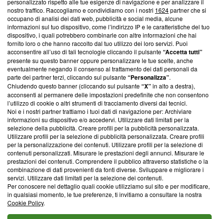
personalizzato rispetto alle tue esigenze di navigazione e per analizzare il
creare news di qualità. Inoltre, afferma la nostra aderenza a
nostro traffico. Raccogliamo e condividiamo con i nostri
1624
partner che si
‘Trust Project - News with Integrity’
Blasting News non è
occupano di analisi dei dati web, pubblicità e social media, alcune
informazioni sul tuo dispositivo, come l’indirizzo IP e le caratteristiche del tuo
ancora membro del programma, ma ha richiesto di farne
dispositivo, i quali potrebbero combinarle con altre informazioni che hai
parte; Trust Project non ha ancora effettuato una verifica di
fornito loro o che hanno raccolto dal tuo utilizzo dei loro servizi. Puoi
conformità agli standard.
acconsentire all’uso di tali tecnologie cliccando il pulsante
“Accetta tutti”
presente su questo banner oppure personalizzare le tue scelte, anche
Su di noi
eventualmente negando il consenso al trattamento dei dati personali da
parte dei partner terzi, cliccando sul pulsante
“Personalizza”
.
Team editoriale
Chiudendo questo banner (cliccando sul pulsante
“X”
in alto a destra),
acconsenti al permanere delle impostazioni predefinite che non consentono
Corporate
l’utilizzo di cookie o altri strumenti di tracciamento diversi dai tecnici.
Noi e i nostri partner trattiamo i tuoi dati di navigazione per: Archiviare
Redazione
informazioni su dispositivo e/o accedervi. Utilizzare dati limitati per la
selezione della pubblicità. Creare profili per la pubblicità personalizzata.
Informativa Privacy
Utilizzare profili per la selezione di pubblicità personalizzata. Creare profili
per la personalizzazione dei contenuti. Utilizzare profili per la selezione di
Cookie Policy
contenuti personalizzati. Misurare le prestazioni degli annunci. Misurare le
prestazioni dei contenuti. Comprendere il pubblico attraverso statistiche o la
combinazione di dati provenienti da fonti diverse. Sviluppare e migliorare i
Blasting SA, IDI CHE-247.845.224, Via Carlo Frasca, 3 - 6900
servizi. Utilizzare dati limitati per la selezione dei contenuti.
Lugano (Svizzera) Tel:
+39 0690258937
Per conoscere nel dettaglio quali cookie utilizziamo sul sito e per modificare,
in qualsiasi momento, le tue preferenze, ti invitiamo a consultare la nostra
© 2026 Blasting News
Cookie Policy
.