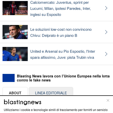
Calciomercato: Juventus, sprint per
Lucumi, Milan, ipotesi Paredes, Inter,
inglesi su Esposito
Le soluzioni low-cost non convincono
Chivu: Delprato è un piano B
United e Arsenal su Pio Espostio, l'Inter
spara altissimo, Juve: pista Trubin viva
Blasting News lavora con l’Unione Europea nella lotta
contro le fake news
ABOUT
LINEA EDITORIALE
Questa sezione offre informazioni trasparenti su Blasting
Utilizziamo i cookie e tecnologie simili di tracciamento per fornirti un servizio
News, sui nostri processi editoriali e su come ci impegniamo a