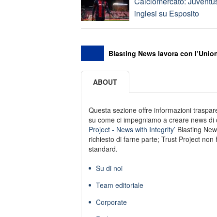
Calciomercato: Juventus,
inglesi su Esposito
Blasting News lavora con l’Union
ABOUT
Questa sezione offre informazioni trasparen
su come ci impegniamo a creare news di qu
Project - News with Integrity’
Blasting New
richiesto di farne parte; Trust Project non 
standard.
Su di noi
Team editoriale
Corporate