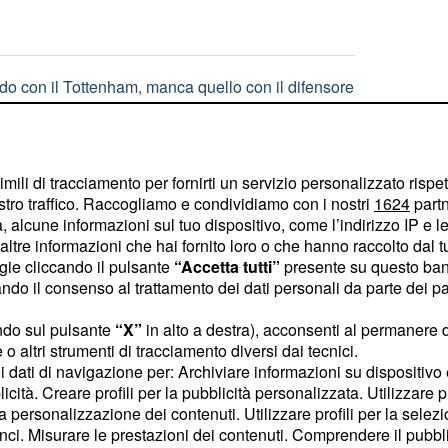
rdo con il Tottenham, manca quello con il difensore
 al Trofeo Berlusconi: storia dei grandi tornei
imili di tracciamento per fornirti un servizio personalizzato rispe
stro traffico. Raccogliamo e condividiamo con i nostri
1624
partn
 alcune informazioni sul tuo dispositivo, come l’indirizzo IP e le 
ltre informazioni che hai fornito loro o che hanno raccolto dal tuo
ogie cliccando il pulsante
“Accetta tutti”
presente su questo ban
o il consenso al trattamento dei dati personali da parte dei par
ndo sul pulsante
“X”
in alto a destra), acconsenti al permanere 
Juve batte il Chelsea
o altri strumenti di tracciamento diversi dai tecnici.
uoi dati di navigazione per: Archiviare informazioni su dispositivo 
licità. Creare profili per la pubblicità personalizzata. Utilizzare p
la personalizzazione dei contenuti. Utilizzare profili per la selez
finisce in parità il primo derby della stagione
ci. Misurare le prestazioni dei contenuti. Comprendere il pubblic