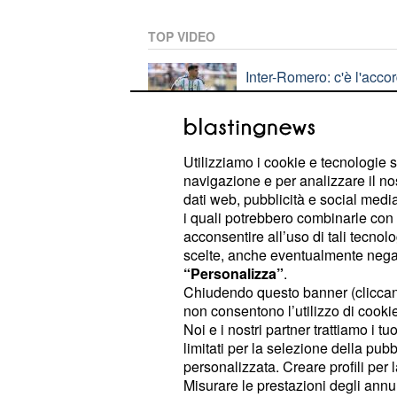
TOP VIDEO
Inter-Romero: c'è l'acco
argentino
Amarcord, dal Mundialito
Utilizziamo i cookie e tecnologie s
estivi
navigazione e per analizzare il no
dati web, pubblicità e social media,
i quali potrebbero combinarle con a
acconsentire all’uso di tali tecnol
PLAYLIST
scelte, anche eventualmente negand
“Personalizza”
.
Chiudendo questo banner (clicca
Eurogol di Zhegrova, la 
non consentono l’utilizzo di cookie 
Noi e i nostri partner trattiamo i t
limitati per la selezione della pubb
personalizzata. Creare profili per 
Milan-Inter in Australia, 
Misurare le prestazioni degli annun