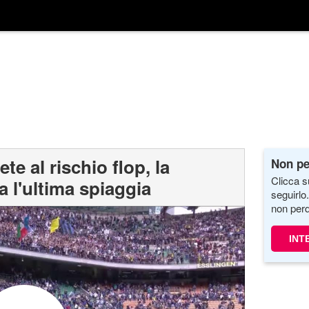
ete al rischio flop, la
Non pe
Clicca s
l'ultima spiaggia
seguirlo
non perd
INT