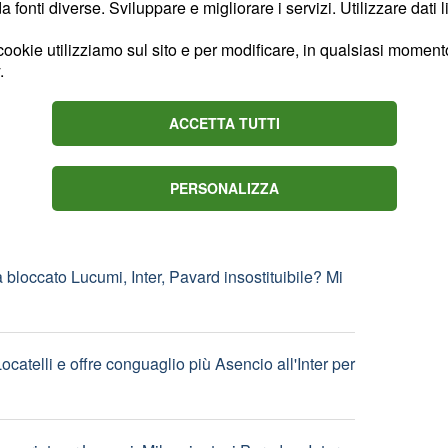
fonti diverse. Sviluppare e migliorare i servizi. Utilizzare dati l
tesi alla Juve ma l'operazione non convince i tifosi
ookie utilizziamo sul sito e per modificare, in qualsiasi momento,
.
ACCETTA TUTTI
s, passi avanti anche per Romero
PERSONALIZZA
 bloccato Lucumi, Inter, Pavard insostituibile? Mi
catelli e offre conguaglio più Asencio all'Inter per