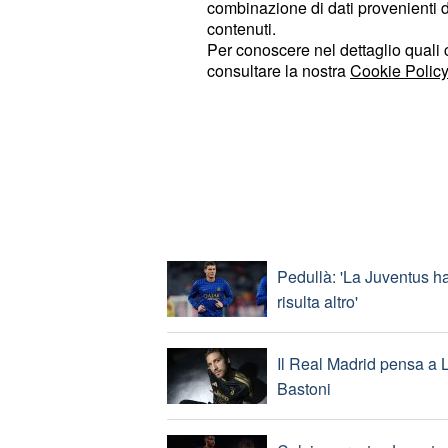
combinazione di dati provenienti da 
contenuti.
Gonzalez all'Inter e Frat
Per conoscere nel dettaglio quali c
nerazzurri
consultare la nostra
Cookie Policy
Inter: presentato Stone
TOP NEWS
Pedullà: 'La Juventus ha
risulta altro'
Il Real Madrid pensa a Lo
Bastoni