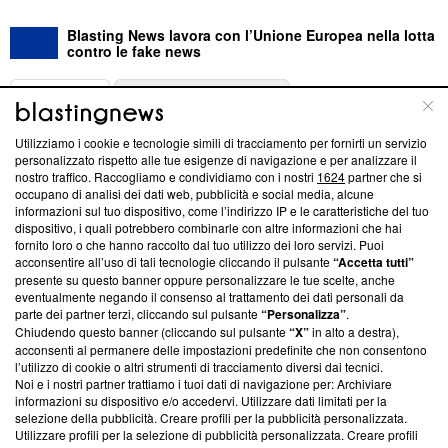
Blasting News lavora con l’Unione Europea nella lotta
contro le fake news
ABOUT
LINEA EDITORIALE
Utilizziamo i cookie e tecnologie simili di tracciamento per fornirti un servizio
Questa sezione offre informazioni trasparenti su Blasting
personalizzato rispetto alle tue esigenze di navigazione e per analizzare il
nostro traffico. Raccogliamo e condividiamo con i nostri
1624
partner che si
News, sui nostri processi editoriali e su come ci impegniamo a
occupano di analisi dei dati web, pubblicità e social media, alcune
creare news di qualità. Inoltre, afferma la nostra aderenza a
informazioni sul tuo dispositivo, come l’indirizzo IP e le caratteristiche del tuo
‘Trust Project - News with Integrity’
Blasting News non è
dispositivo, i quali potrebbero combinarle con altre informazioni che hai
ancora membro del programma, ma ha richiesto di farne
fornito loro o che hanno raccolto dal tuo utilizzo dei loro servizi. Puoi
parte; Trust Project non ha ancora effettuato una verifica di
acconsentire all’uso di tali tecnologie cliccando il pulsante
“Accetta tutti”
conformità agli standard.
presente su questo banner oppure personalizzare le tue scelte, anche
eventualmente negando il consenso al trattamento dei dati personali da
parte dei partner terzi, cliccando sul pulsante
“Personalizza”
.
Su di noi
Chiudendo questo banner (cliccando sul pulsante
“X”
in alto a destra),
acconsenti al permanere delle impostazioni predefinite che non consentono
Team editoriale
l’utilizzo di cookie o altri strumenti di tracciamento diversi dai tecnici.
Noi e i nostri partner trattiamo i tuoi dati di navigazione per: Archiviare
Corporate
informazioni su dispositivo e/o accedervi. Utilizzare dati limitati per la
selezione della pubblicità. Creare profili per la pubblicità personalizzata.
Redazione
Utilizzare profili per la selezione di pubblicità personalizzata. Creare profili