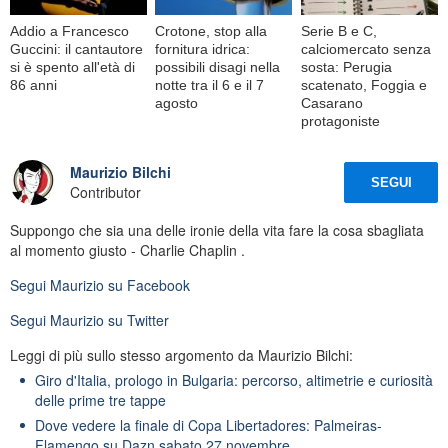
Addio a Francesco
Crotone, stop alla
Serie B e C,
Guccini: il cantautore
fornitura idrica:
calciomercato senza
si è spento all'età di
possibili disagi nella
sosta: Perugia
86 anni
notte tra il 6 e il 7
scatenato, Foggia e
agosto
Casarano
protagoniste
Maurizio Bilchi
SEGUI
Contributor
Suppongo che sia una delle ironie della vita fare la cosa sbagliata
al momento giusto - Charlie Chaplin .
Segui
Maurizio
su Facebook
Segui
Maurizio
su Twitter
Leggi di più sullo stesso argomento da Maurizio Bilchi:
Giro d'Italia, prologo in Bulgaria: percorso, altimetrie e curiosità
delle prime tre tappe
Dove vedere la finale di Copa Libertadores: Palmeiras-
Flamengo su Dazn sabato 27 novembre