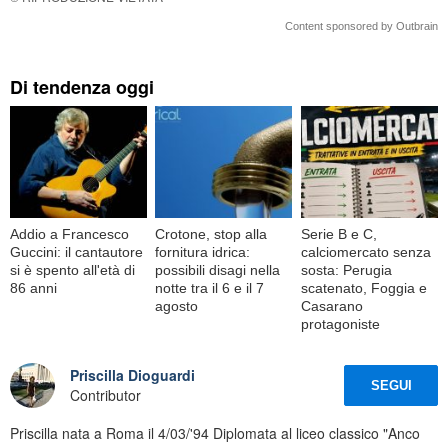
Content sponsored by Outbrain
Di tendenza oggi
Addio a Francesco
Crotone, stop alla
Serie B e C,
Guccini: il cantautore
fornitura idrica:
calciomercato senza
si è spento all'età di
possibili disagi nella
sosta: Perugia
86 anni
notte tra il 6 e il 7
scatenato, Foggia e
agosto
Casarano
protagoniste
Priscilla Dioguardi
SEGUI
Contributor
Priscilla nata a Roma il 4/03/'94 Diplomata al liceo classico "Anco