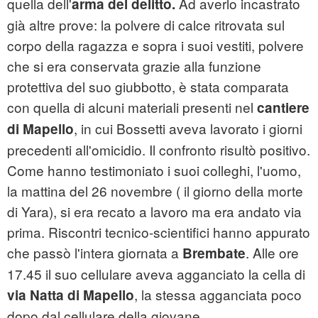
quella dell'
Ad averlo incastrato
arma del delitto.
già altre prove: la polvere di calce ritrovata sul
corpo della ragazza e sopra i suoi vestiti, polvere
che si era conservata grazie alla funzione
protettiva del suo giubbotto, è stata comparata
con quella di alcuni materiali presenti nel
cantiere
, in cui Bossetti aveva lavorato i giorni
di Mapello
precedenti all'omicidio. Il confronto risultò positivo.
Come hanno testimoniato i suoi colleghi, l'uomo,
la mattina del 26 novembre ( il giorno della morte
di Yara), si era recato a lavoro ma era andato via
prima. Riscontri tecnico-scientifici hanno appurato
che passò l'intera giornata a
. Alle ore
Brembate
17.45 il suo cellulare aveva agganciato la cella di
, la stessa agganciata poco
via Natta di Mapello
dopo dal cellulare della giovane.