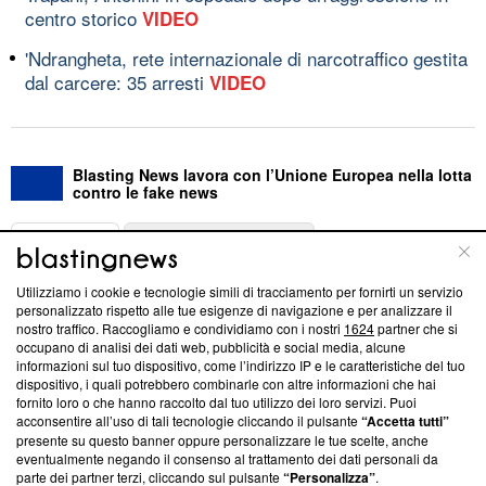
centro storico
VIDEO
'Ndrangheta, rete internazionale di narcotraffico gestita
dal carcere: 35 arresti
VIDEO
Blasting News lavora con l’Unione Europea nella lotta
contro le fake news
ABOUT
LINEA EDITORIALE
Utilizziamo i cookie e tecnologie simili di tracciamento per fornirti un servizio
Questa sezione offre informazioni trasparenti su Blasting
personalizzato rispetto alle tue esigenze di navigazione e per analizzare il
nostro traffico. Raccogliamo e condividiamo con i nostri
1624
partner che si
News, sui nostri processi editoriali e su come ci impegniamo a
occupano di analisi dei dati web, pubblicità e social media, alcune
creare news di qualità. Inoltre, afferma la nostra aderenza a
informazioni sul tuo dispositivo, come l’indirizzo IP e le caratteristiche del tuo
‘Trust Project - News with Integrity’
Blasting News non è
dispositivo, i quali potrebbero combinarle con altre informazioni che hai
ancora membro del programma, ma ha richiesto di farne
fornito loro o che hanno raccolto dal tuo utilizzo dei loro servizi. Puoi
parte; Trust Project non ha ancora effettuato una verifica di
acconsentire all’uso di tali tecnologie cliccando il pulsante
“Accetta tutti”
conformità agli standard.
presente su questo banner oppure personalizzare le tue scelte, anche
eventualmente negando il consenso al trattamento dei dati personali da
parte dei partner terzi, cliccando sul pulsante
“Personalizza”
.
Su di noi