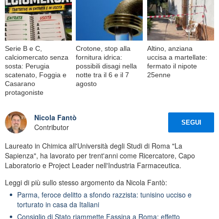
Serie B e C,
Crotone, stop alla
Altino, anziana
calciomercato senza
fornitura idrica:
uccisa a martellate:
sosta: Perugia
possibili disagi nella
fermato il nipote
scatenato, Foggia e
notte tra il 6 e il 7
25enne
Casarano
agosto
protagoniste
Nicola Fantò
SEGUI
Contributor
Laureato in Chimica all'Università degli Studi di Roma "La
Sapienza", ha lavorato per trent'anni come Ricercatore, Capo
Laboratorio e Project Leader nell'Industria Farmaceutica.
Leggi di più sullo stesso argomento da Nicola Fantò:
Parma, feroce delitto a sfondo razzista: tunisino ucciso e
torturato in casa da Italiani
Consiglio di Stato riammette Fassina a Roma: effetto