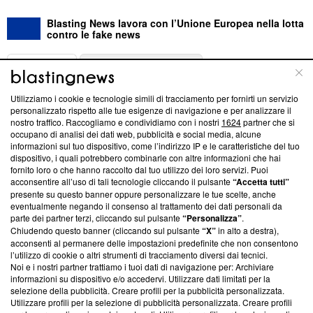
Blasting News lavora con l’Unione Europea nella lotta
contro le fake news
ABOUT
LINEA EDITORIALE
Utilizziamo i cookie e tecnologie simili di tracciamento per fornirti un servizio
Questa sezione offre informazioni trasparenti su Blasting
personalizzato rispetto alle tue esigenze di navigazione e per analizzare il
nostro traffico. Raccogliamo e condividiamo con i nostri
1624
partner che si
News, sui nostri processi editoriali e su come ci impegniamo a
occupano di analisi dei dati web, pubblicità e social media, alcune
creare news di qualità. Inoltre, afferma la nostra aderenza a
informazioni sul tuo dispositivo, come l’indirizzo IP e le caratteristiche del tuo
‘Trust Project - News with Integrity’
Blasting News non è
dispositivo, i quali potrebbero combinarle con altre informazioni che hai
ancora membro del programma, ma ha richiesto di farne
fornito loro o che hanno raccolto dal tuo utilizzo dei loro servizi. Puoi
parte; Trust Project non ha ancora effettuato una verifica di
acconsentire all’uso di tali tecnologie cliccando il pulsante
“Accetta tutti”
conformità agli standard.
presente su questo banner oppure personalizzare le tue scelte, anche
eventualmente negando il consenso al trattamento dei dati personali da
parte dei partner terzi, cliccando sul pulsante
“Personalizza”
.
Su di noi
Chiudendo questo banner (cliccando sul pulsante
“X”
in alto a destra),
acconsenti al permanere delle impostazioni predefinite che non consentono
Team editoriale
l’utilizzo di cookie o altri strumenti di tracciamento diversi dai tecnici.
Noi e i nostri partner trattiamo i tuoi dati di navigazione per: Archiviare
Corporate
informazioni su dispositivo e/o accedervi. Utilizzare dati limitati per la
selezione della pubblicità. Creare profili per la pubblicità personalizzata.
Redazione
Utilizzare profili per la selezione di pubblicità personalizzata. Creare profili