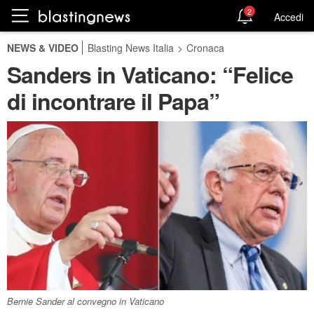
2
Accedi
NEWS & VIDEO
Blasting News Italia
>
Cronaca
Sanders in Vaticano: “Felice
di incontrare il Papa”
Bernie Sander al convegno in Vaticano