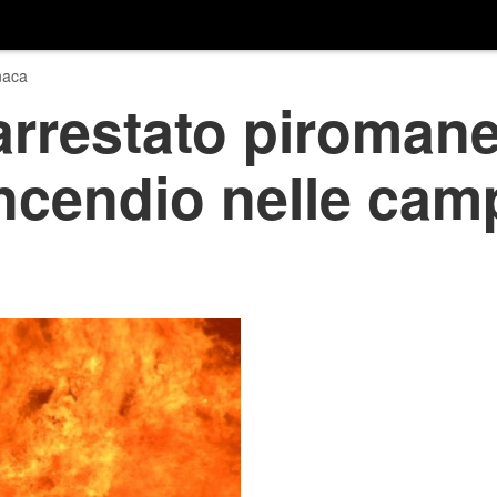
naca
arrestato piroman
ncendio nelle cam