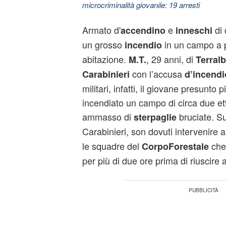
microcriminalità giovanile: 19 arresti
Armato d'
e
di 
accendino
inneschi
un grosso
in un campo a p
incendio
abitazione.
, 29 anni, di
M.T.
Terral
con l’accusa
Carabinieri
d’incendi
militari, infatti, il giovane presunt
incendiato un campo di circa due ett
ammasso di
bruciate. Sul
sterpaglie
Carabinieri, son dovuti intervenire 
le squadre del
che 
CorpoForestale
per più di due ore prima di riuscire