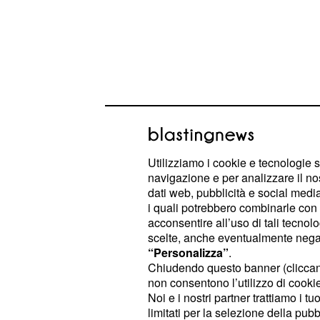
Utilizziamo i cookie e tecnologie s
navigazione e per analizzare il no
In questi giorni la
,
terra 
Sardegna
dati web, pubblicità e social media,
i quali potrebbero combinarle con a
stata devastata dagli incendi. Nella
acconsentire all’uso di tali tecnol
e dell’alto
, in poche ore
Oristanese
scelte, anche eventualmente negand
di 4.500 ettari di sugherete, pascoli 
“Personalizza”
.
Chiudendo questo banner (clicca
non consentono l’utilizzo di cookie 
Attimi di terrore
Noi e i nostri partner trattiamo i t
limitati per la selezione della pubb