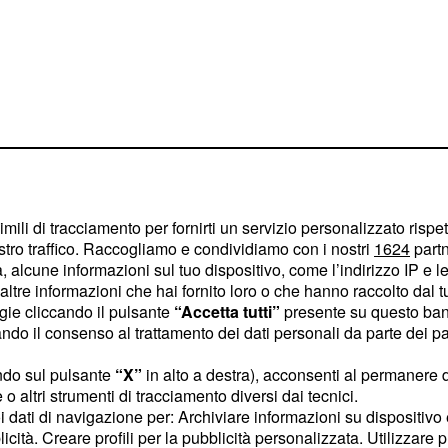
imili di tracciamento per fornirti un servizio personalizzato rispe
stro traffico. Raccogliamo e condividiamo con i nostri
1624
partn
di vacanze e turismo
, è
 alcune informazioni sul tuo dispositivo, come l’indirizzo IP e le 
ltre informazioni che hai fornito loro o che hanno raccolto dal tuo
 sola zona del
Marghine
ogie cliccando il pulsante
“Accetta tutti”
presente su questo ban
, sono andati in fumo più
o il consenso al trattamento dei dati personali da parte dei par
e campi coltivati.
ndo sul pulsante
“X”
in alto a destra), acconsenti al permanere 
o altri strumenti di tracciamento diversi dai tecnici.
uoi dati di navigazione per: Archiviare informazioni su dispositivo 
licità. Creare profili per la pubblicità personalizzata. Utilizzare p