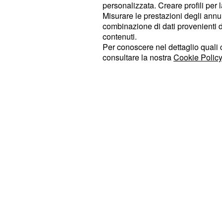
L’increscioso episodio è accaduto 
personalizzata. Creare profili per 
(tra il paese e la statale 131), 
Misurare le prestazioni degli annun
Isca
combinazione di dati provenienti da 
Secondo una prima ricostruzione effe
contenuti.
giovane, dopo aver pranzato a casa,
Per conoscere nel dettaglio quali c
consultare la nostra
Cookie Policy
sua abitazione e avrebbe iniziato ad
terreno proprio a due passi da casa
immediatamente notato da un vicino
momento ma senza riuscirci, ha tent