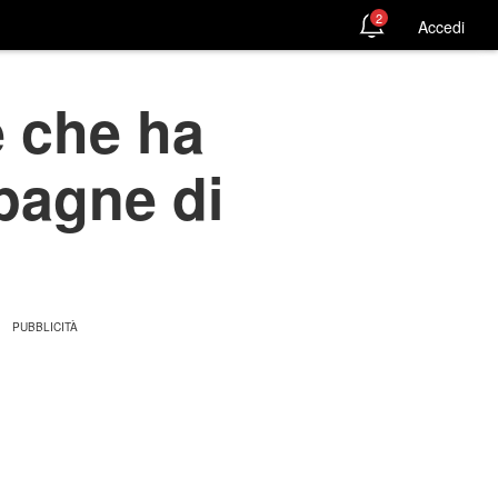
2
Accedi
e che ha
pagne di