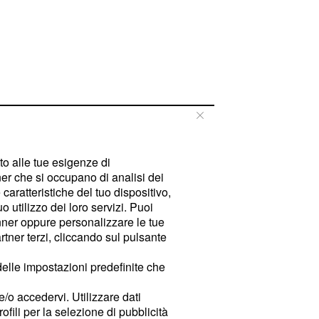
tto alle tue esigenze di
er che si occupano di analisi dei
caratteristiche del tuo dispositivo,
 utilizzo dei loro servizi. Puoi
ner oppure personalizzare le tue
tner terzi, cliccando sul pulsante
delle impostazioni predefinite che
e/o accedervi. Utilizzare dati
rofili per la selezione di pubblicità