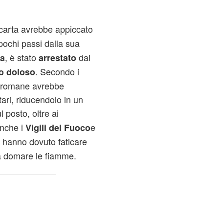
carta avrebbe appiccato
ochi passi dalla sua
, è stato
dai
ba
arrestato
. Secondo i
o doloso
o piromane avrebbe
ari, riducendolo in un
 posto, oltre ai
anche i
e
Vigili del Fuoco
hanno dovuto faticare
 a domare le fiamme.