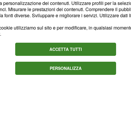
a
, nella zona di
Terralba
la personalizzazione dei contenuti. Utilizzare profili per la selez
poco dopo le 14 di ieri.
ci. Misurare le prestazioni dei contenuti. Comprendere il pubblic
fonti diverse. Sviluppare e migliorare i servizi. Utilizzare dati l
ttuata dai Carabinieri il
 sarebbe uscito dalla
ookie utilizziamo sul sito e per modificare, in qualsiasi momento,
.
 appiccare il
in un
fuoco
. È stato però
ACCETTA TUTTI
 che, in un primo
ato di bloccarlo.
PERSONALIZZA