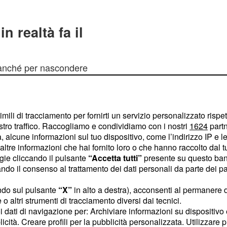
n realtà fa il
ranché per nascondere
o truffaldino
. Non solo,
n attività quali fare la
 alcun tipo di aiuto, ma
imili di tracciamento per fornirti un servizio personalizzato rispe
volgeva per hobby il
stro traffico. Raccogliamo e condividiamo con i nostri
1624
partn
 alcune informazioni sul tuo dispositivo, come l’indirizzo IP e le 
tistiche. I carabinieri
ltre informazioni che hai fornito loro o che hanno raccolto dal tuo
gini hanno dichiarato
ogie cliccando il pulsante
“Accetta tutti”
presente su questo ban
individuato mentre
o il consenso al trattamento dei dati personali da parte dei par
la fuoriuscita del
ndo sul pulsante
“X”
in alto a destra), acconsenti al permanere 
oveva tranquillamente
o altri strumenti di tracciamento diversi dai tecnici.
cnici, il che ha
uoi dati di navigazione per: Archiviare informazioni su dispositivo 
licità. Creare profili per la pubblicità personalizzata. Utilizzare p
008 ad oggi abbia