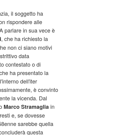
zia, il soggetto ha
non rispondere alle
A parlare in sua vece è
, che ha richiesto la
i
he non ci siano motivi
trittivo data
ato contestato o di
 che ha presentato la
interno dell'iter
rossimamente, è convinto
mente la vicenda. Dal
ro
in
Marco Stramaglia
resti e, se dovesse
 58enne sarebbe quella
 concluderà questa