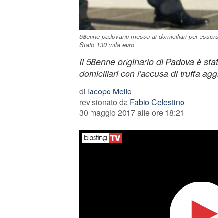
58enne padovano messo ai domiciliari per essersi 
Stato 130 mila euro
Il 58enne originario di Padova è sta
domiciliari con l'accusa di truffa ag
di
Iacopo Melio
revisionato da
Fabio Celestino
30 maggio 2017 alle ore 18:21