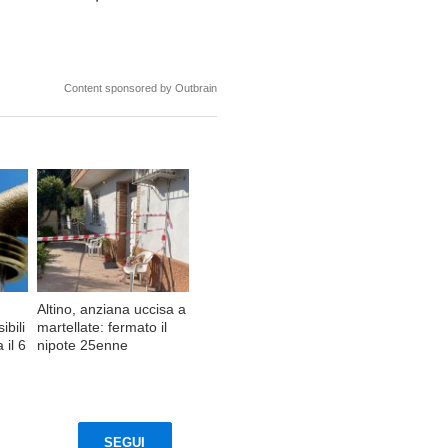
Content sponsored by Outbrain
Altino, anziana uccisa a
ibili
martellate: fermato il
 il 6
nipote 25enne
SEGUI