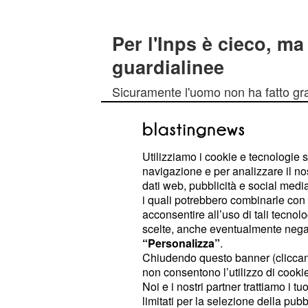
Per l'Inps è cieco, ma i
guardialinee
Sicuramente l'uomo non ha fatto g
alle autorità
il proprio comportament
infatti, è stato sorpreso alle prese co
spesa e leggere dei documenti senza
Utilizziamo i cookie e tecnologie s
addirittura è stato beccato mentre s
navigazione e per analizzare il no
dati web, pubblicità e social media,
guardalinee in alcune partite dilettan
i quali potrebbero combinarle con a
ternani incaricati di seguire le inda
acconsentire all’uso di tali tecnol
come il finto non vedente sia stato 
scelte, anche eventualmente negand
“Personalizza”
.
segnalava in modo del tutto corretto 
Chiudendo questo banner (clicca
pallone dalla linea laterale e si mu
non consentono l’utilizzo di cookie 
attraverso il campo senza supporti te
Noi e i nostri partner trattiamo i t
limitati per la selezione della pubb
dimostrato palesemente come dal 2