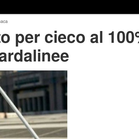
naca
o per cieco al 10
uardalinee