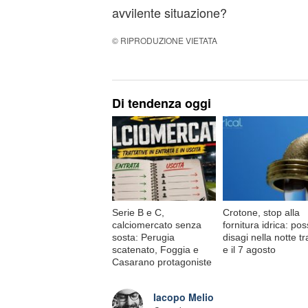
avvilente situazione?
© RIPRODUZIONE VIETATA
Di tendenza oggi
Serie B e C,
Crotone, stop alla
calciomercato senza
fornitura idrica: poss
sosta: Perugia
disagi nella notte tra
scatenato, Foggia e
e il 7 agosto
Casarano protagoniste
Iacopo Melio