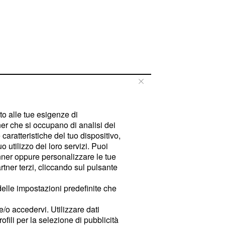
tto alle tue esigenze di
er che si occupano di analisi dei
caratteristiche del tuo dispositivo,
 utilizzo dei loro servizi. Puoi
ner oppure personalizzare le tue
tner terzi, cliccando sul pulsante
delle impostazioni predefinite che
e/o accedervi. Utilizzare dati
rofili per la selezione di pubblicità