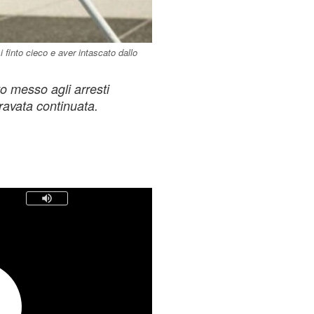
finto cieco e aver intascato dallo
to messo agli arresti
gravata continuata.