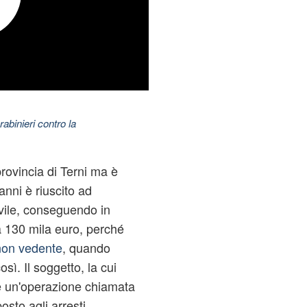
abinieri contro la
rovincia di Terni ma è
anni è riuscito ad
ivile, conseguendo in
 130 mila euro, perché
 non vedente
, quando
sì. Il soggetto, la cui
e un'operazione chiamata
osto agli arresti