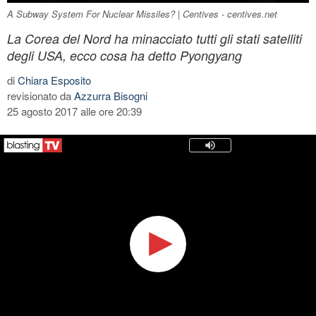
A Subway System For Nuclear Missiles? | Centives - centives.net
La Corea del Nord ha minacciato tutti gli stati satelliti
degli USA, ecco cosa ha detto Pyongyang
di
Chiara Esposito
revisionato da
Azzurra Bisogni
25 agosto 2017 alle ore 20:39