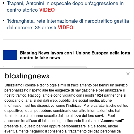
Trapani, Antonini in ospedale dopo un'aggressione in
centro storico
VIDEO
'Ndrangheta, rete internazionale di narcotraffico gestita
dal carcere: 35 arresti
VIDEO
Blasting News lavora con l’Unione Europea nella lotta
contro le fake news
ABOUT
LINEA EDITORIALE
Utilizziamo i cookie e tecnologie simili di tracciamento per fornirti un servizio
Questa sezione offre informazioni trasparenti su Blasting
personalizzato rispetto alle tue esigenze di navigazione e per analizzare il
nostro traffico. Raccogliamo e condividiamo con i nostri
1624
partner che si
News, sui nostri processi editoriali e su come ci impegniamo a
occupano di analisi dei dati web, pubblicità e social media, alcune
creare news di qualità. Inoltre, afferma la nostra aderenza a
informazioni sul tuo dispositivo, come l’indirizzo IP e le caratteristiche del tuo
‘Trust Project - News with Integrity’
Blasting News non è
dispositivo, i quali potrebbero combinarle con altre informazioni che hai
ancora membro del programma, ma ha richiesto di farne
fornito loro o che hanno raccolto dal tuo utilizzo dei loro servizi. Puoi
parte; Trust Project non ha ancora effettuato una verifica di
acconsentire all’uso di tali tecnologie cliccando il pulsante
“Accetta tutti”
conformità agli standard.
presente su questo banner oppure personalizzare le tue scelte, anche
eventualmente negando il consenso al trattamento dei dati personali da