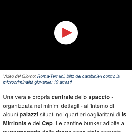
Video del Giorno:
Roma-Termini, blitz dei carabinieri contro la
microcriminalità giovanile: 19 arresti
Una vera e propria
dello
-
centrale
spaccio
organizzata nei minimi dettagli - all’interno di
alcuni
situati nei quartieri cagliaritani di
palazzi
Is
e del
. Le cantine bunker adibite a
Mirrionis
Cep
della
sono state scovate
supermercato
droga