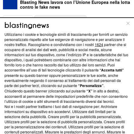
Blasting News lavora con l’Unione Europea nella lotta
contro le fake news
ABOUT
LINEA EDITORIALE
Utilizziamo i cookie e tecnologie simili di tracciamento per fornirti un servizio
Questa sezione offre informazioni trasparenti su Blasting
personalizzato rispetto alle tue esigenze di navigazione e per analizzare il
nostro traffico. Raccogliamo e condividiamo con i nostri
1624
partner che si
News, sui nostri processi editoriali e su come ci impegniamo a
occupano di analisi dei dati web, pubblicità e social media, alcune
creare news di qualità. Inoltre, afferma la nostra aderenza a
informazioni sul tuo dispositivo, come l’indirizzo IP e le caratteristiche del tuo
‘Trust Project - News with Integrity’
Blasting News non è
dispositivo, i quali potrebbero combinarle con altre informazioni che hai
ancora membro del programma, ma ha richiesto di farne
fornito loro o che hanno raccolto dal tuo utilizzo dei loro servizi. Puoi
parte; Trust Project non ha ancora effettuato una verifica di
acconsentire all’uso di tali tecnologie cliccando il pulsante
“Accetta tutti”
conformità agli standard.
presente su questo banner oppure personalizzare le tue scelte, anche
eventualmente negando il consenso al trattamento dei dati personali da
parte dei partner terzi, cliccando sul pulsante
“Personalizza”
.
Su di noi
Chiudendo questo banner (cliccando sul pulsante
“X”
in alto a destra),
acconsenti al permanere delle impostazioni predefinite che non consentono
Team editoriale
l’utilizzo di cookie o altri strumenti di tracciamento diversi dai tecnici.
Noi e i nostri partner trattiamo i tuoi dati di navigazione per: Archiviare
Corporate
informazioni su dispositivo e/o accedervi. Utilizzare dati limitati per la
selezione della pubblicità. Creare profili per la pubblicità personalizzata.
Redazione
Utilizzare profili per la selezione di pubblicità personalizzata. Creare profili
per la personalizzazione dei contenuti. Utilizzare profili per la selezione di
Informativa Privacy
contenuti personalizzati. Misurare le prestazioni degli annunci. Misurare le