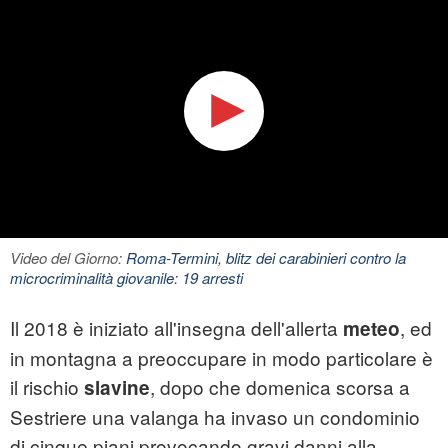
Video del Giorno:
Roma-Termini, blitz dei carabinieri contro la
microcriminalità giovanile: 19 arresti
Il 2018 è iniziato all'insegna dell'allerta
, ed
meteo
in montagna a preoccupare in modo particolare è
il rischio
, dopo che domenica scorsa a
slavine
Sestriere una
valanga
ha invaso un condominio
di cinque piani provocando gravi danni alla