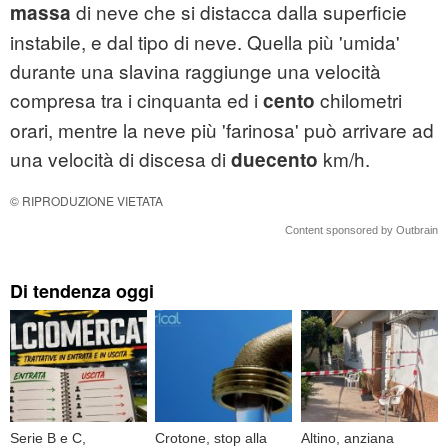
di neve che si distacca dalla superficie
massa
instabile, e dal tipo di neve. Quella più 'umida'
durante una slavina raggiunge una velocità
compresa tra i cinquanta ed i
chilometri
cento
orari, mentre la neve più 'farinosa' può arrivare ad
una velocità di discesa di
km/h.
duecento
© RIPRODUZIONE VIETATA
Content sponsored by Outbrain
Di tendenza oggi
Serie B e C,
Crotone, stop alla
Altino, anziana