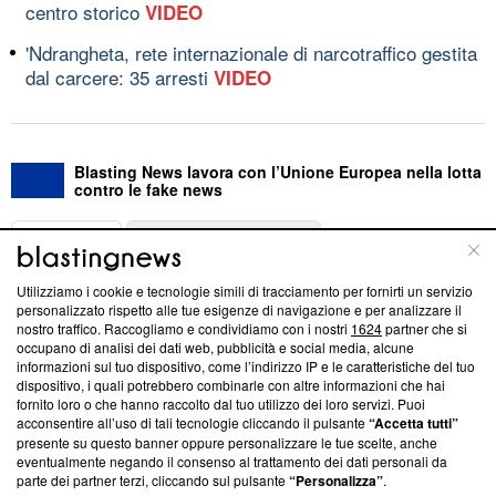
centro storico
VIDEO
'Ndrangheta, rete internazionale di narcotraffico gestita
dal carcere: 35 arresti
VIDEO
Blasting News lavora con l’Unione Europea nella lotta
contro le fake news
ABOUT
LINEA EDITORIALE
Utilizziamo i cookie e tecnologie simili di tracciamento per fornirti un servizio
Questa sezione offre informazioni trasparenti su Blasting
personalizzato rispetto alle tue esigenze di navigazione e per analizzare il
nostro traffico. Raccogliamo e condividiamo con i nostri
1624
partner che si
News, sui nostri processi editoriali e su come ci impegniamo a
occupano di analisi dei dati web, pubblicità e social media, alcune
creare news di qualità. Inoltre, afferma la nostra aderenza a
informazioni sul tuo dispositivo, come l’indirizzo IP e le caratteristiche del tuo
‘Trust Project - News with Integrity’
Blasting News non è
dispositivo, i quali potrebbero combinarle con altre informazioni che hai
ancora membro del programma, ma ha richiesto di farne
fornito loro o che hanno raccolto dal tuo utilizzo dei loro servizi. Puoi
parte; Trust Project non ha ancora effettuato una verifica di
acconsentire all’uso di tali tecnologie cliccando il pulsante
“Accetta tutti”
conformità agli standard.
presente su questo banner oppure personalizzare le tue scelte, anche
eventualmente negando il consenso al trattamento dei dati personali da
parte dei partner terzi, cliccando sul pulsante
“Personalizza”
.
Su di noi