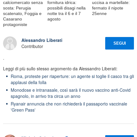
calciomercato senza
fornitura idrica:
uccisa a martellate:
sosta: Perugia
possibili disagi nella
fermato il nipote
scatenato, Foggia e
notte tra il 6 e il 7
25enne
Casarano
agosto
protagoniste
Alessandro Liberati
SEGUI
Contributor
.
Leggi di più sullo stesso argomento da Alessandro Liberati:
Roma, proteste per riaperture: un agente si toglie il casco tra gli
applausi della folla
Monodose e intranasale, così sarà il nuovo vaccino anti-Covid
spagnolo, in arrivo tra circa un anno
Ryanair annuncia che non richiederà il passaporto vaccinale
'Green Pass'