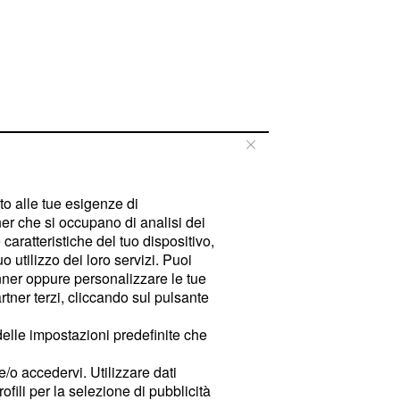
tto alle tue esigenze di
er che si occupano di analisi dei
caratteristiche del tuo dispositivo,
 utilizzo dei loro servizi. Puoi
ner oppure personalizzare le tue
tner terzi, cliccando sul pulsante
delle impostazioni predefinite che
e/o accedervi. Utilizzare dati
rofili per la selezione di pubblicità