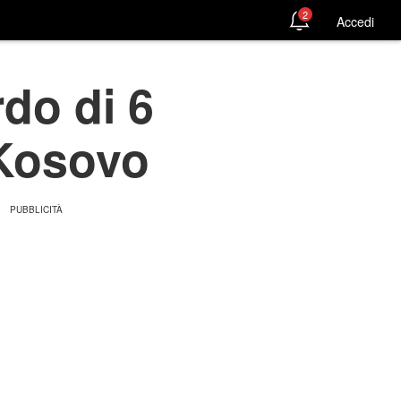
2
Accedi
rdo di 6
 Kosovo