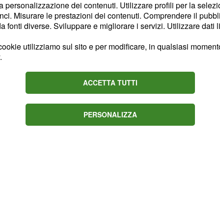
la personalizzazione dei contenuti. Utilizzare profili per la selez
ci. Misurare le prestazioni dei contenuti. Comprendere il pubblic
la diatriba tra
fonti diverse. Sviluppare e migliorare i servizi. Utilizzare dati l
ookie utilizziamo sul sito e per modificare, in qualsiasi momento,
.
inato dalla decisione del
te e in maniera
ACCETTA TUTTI
icità.
PERSONALIZZA