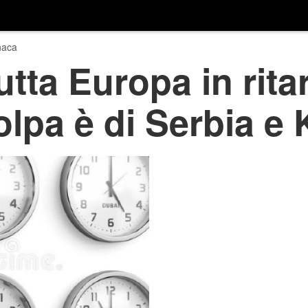
naca
utta Europa in rita
colpa è di Serbia e