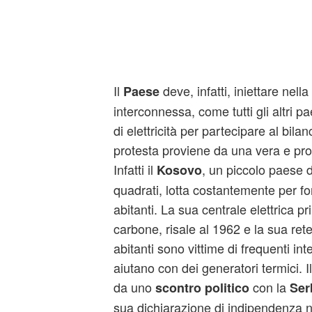
Il
deve, infatti, iniettare nell
Paese
interconnessa, come tutti gli altri p
di elettricità per partecipare al bil
protesta proviene da una vera e prop
Infatti il
, un piccolo paese 
Kosovo
quadrati, lotta costantemente per forn
abitanti. La sua centrale elettrica p
carbone, risale al 1962 e la sua rete
abitanti sono vittime di frequenti int
aiutano con dei generatori termici. 
da uno
con la
scontro politico
Ser
sua dichiarazione di indipendenza n