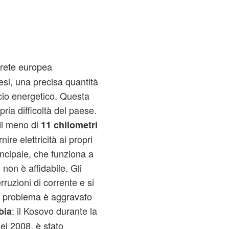
a rete europea
aesi, una precisa quantità
ancio energetico. Questa
ria difficoltà del paese.
di meno di
11
chilometri
ire elettricità ai propri
rincipale, che funziona a
 non è affidabile. Gli
erruzioni di corrente e si
Il problema è aggravato
: il Kosovo durante la
bia
el 2008, è stato