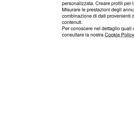
personalizzata. Creare profili per 
Misurare le prestazioni degli annun
I motivi sono politici: 
combinazione di dati provenienti da 
contenuti.
Serbia e Kosovo
Per conoscere nel dettaglio quali c
consultare la nostra
Cookie Policy
A quanto pare questo disagio è orig
Kosovo di abbassare volontariamen
massiccia la sua produzione di elettr