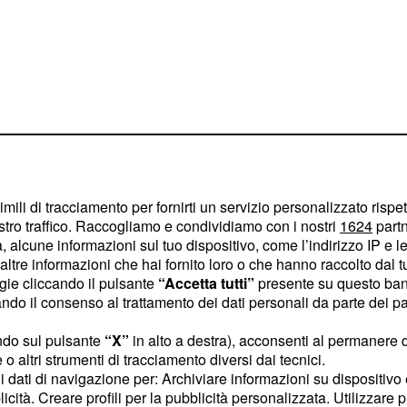
requenza di
, ma
50 Hertz
nza risulta essere
 Hertz, come spiegato da
imili di tracciamento per fornirti un servizio personalizzato rispe
sociazione che riunisce i
stro traffico. Raccogliamo e condividiamo con i nostri
1624
partn
missione in Europa. La
 alcune informazioni sul tuo dispositivo, come l’indirizzo IP e le 
ltre informazioni che hai fornito loro o che hanno raccolto dal tuo
 ma a lungo andare ha
ogie cliccando il pulsante
“Accetta tutti”
presente su questo ban
 degli orologi di ben
6
o il consenso al trattamento dei dati personali da parte dei par
dando non pochi problemi
ndo sul pulsante
“X”
in alto a destra), acconsenti al permanere 
a di tutto ciò pare sia
o altri strumenti di tracciamento diversi dai tecnici.
Kosovo
all'interno della
uoi dati di navigazione per: Archiviare informazioni su dispositivo 
licità. Creare profili per la pubblicità personalizzata. Utilizzare p