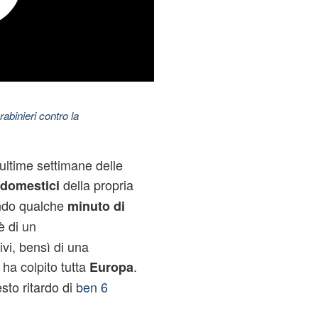
abinieri contro la
ultime settimane delle
della propria
odomestici
ndo qualche
minuto di
è di un
vi, bensì di una
 ha colpito tutta
.
Europa
sto ritardo di
ben 6