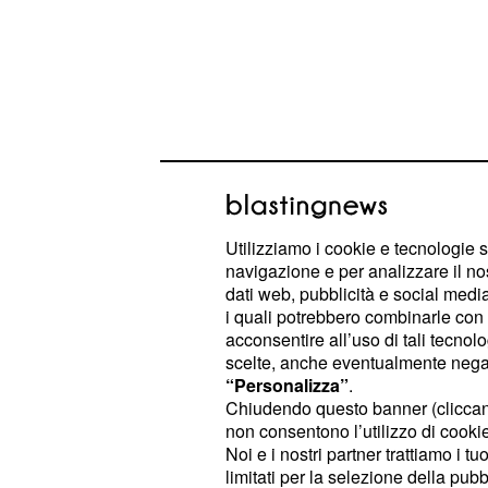
Di solito, essa è calibrata su una f
da metà gennaio 2018 questa freque
leggermente inferiore: circa 49.996
Utilizziamo i cookie e tecnologie s
una dichiarazione dell'Entsoe, un'as
navigazione e per analizzare il no
principali gestori di sistemi di tras
dati web, pubblicità e social media,
i quali potrebbero combinarle con a
differenza è estremamente piccola
acconsentire all’uso di tali tecnol
provocato un rallentamento nel ritmo
scelte, anche eventualmente negand
. Una problematica che sta 
“Personalizza”
.
minuti
Chiudendo questo banner (clicca
agli abitanti di tutta Europa. La caus
non consentono l’utilizzo di cookie 
una guerra energetica lanciata dal
Noi e i nostri partner trattiamo i t
limitati per la selezione della pubb
rete elettrica europea
.