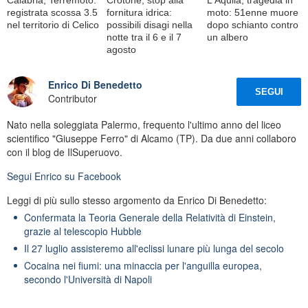
registrata scossa 3.5
fornitura idrica:
moto: 51enne muore
nel territorio di Celico
possibili disagi nella
dopo schianto contro
notte tra il 6 e il 7
un albero
agosto
Enrico Di Benedetto
SEGUI
Contributor
Nato nella soleggiata Palermo, frequento l'ultimo anno del liceo
scientifico "Giuseppe Ferro" di Alcamo (TP). Da due anni collaboro
con il blog de IlSuperuovo.
Segui
Enrico
su Facebook
Leggi di più sullo stesso argomento da Enrico Di Benedetto:
Confermata la Teoria Generale della Relatività di Einstein,
grazie al telescopio Hubble
Il 27 luglio assisteremo all'eclissi lunare più lunga del secolo
Cocaina nei fiumi: una minaccia per l'anguilla europea,
secondo l'Università di Napoli