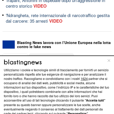
Trapani, Antonini in ospedale dopo un'aggressione in
centro storico
VIDEO
'Ndrangheta, rete internazionale di narcotraffico gestita
dal carcere: 35 arresti
VIDEO
Blasting News lavora con l’Unione Europea nella lotta
contro le fake news
ABOUT
LINEA EDITORIALE
Utilizziamo i cookie e tecnologie simili di tracciamento per fornirti un servizio
Questa sezione offre informazioni trasparenti su Blasting
personalizzato rispetto alle tue esigenze di navigazione e per analizzare il
nostro traffico. Raccogliamo e condividiamo con i nostri
1624
partner che si
News, sui nostri processi editoriali e su come ci impegniamo a
occupano di analisi dei dati web, pubblicità e social media, alcune
creare news di qualità. Inoltre, afferma la nostra aderenza a
informazioni sul tuo dispositivo, come l’indirizzo IP e le caratteristiche del tuo
‘Trust Project - News with Integrity’
Blasting News non è
dispositivo, i quali potrebbero combinarle con altre informazioni che hai
ancora membro del programma, ma ha richiesto di farne
fornito loro o che hanno raccolto dal tuo utilizzo dei loro servizi. Puoi
parte; Trust Project non ha ancora effettuato una verifica di
acconsentire all’uso di tali tecnologie cliccando il pulsante
“Accetta tutti”
conformità agli standard.
presente su questo banner oppure personalizzare le tue scelte, anche
eventualmente negando il consenso al trattamento dei dati personali da
parte dei partner terzi, cliccando sul pulsante
“Personalizza”
.