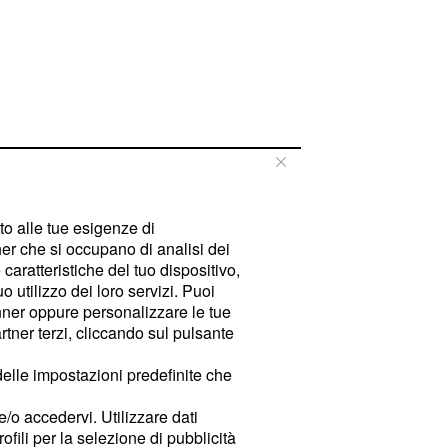
tto alle tue esigenze di
er che si occupano di analisi dei
caratteristiche del tuo dispositivo,
 utilizzo dei loro servizi. Puoi
ner oppure personalizzare le tue
tner terzi, cliccando sul pulsante
delle impostazioni predefinite che
e/o accedervi. Utilizzare dati
rofili per la selezione di pubblicità