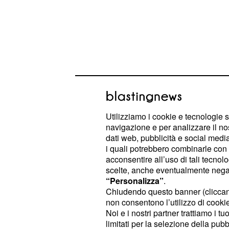
Utilizziamo i cookie e tecnologie s
navigazione e per analizzare il no
dati web, pubblicità e social media,
i quali potrebbero combinarle con a
Esso ha funzione di
erbicida non s
acconsentire all’uso di tali tecnol
indistintamente l’
enzima 3-fosfoshi
scelte, anche eventualmente negand
, molecola
“Personalizza”
.
carbossiveniltransferasi
Chiudendo questo banner (clicca
piante per la sintesi di amminoacidi 
non consentono l’utilizzo di cookie 
e fenilalanina (e quindi essenziale p
Noi e i nostri partner trattiamo i t
limitati per la selezione della pubb
sopravvivenza!), bloccando così la f