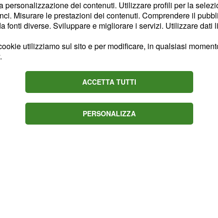
la personalizzazione dei contenuti. Utilizzare profili per la selez
molto tossica per
ci. Misurare le prestazioni dei contenuti. Comprendere il pubblic
 elevata solubilità in
fonti diverse. Sviluppare e migliorare i servizi. Utilizzare dati l
avere un certo impatto
ookie utilizziamo sul sito e per modificare, in qualsiasi momento,
nsiderata una sostanza
.
 di ambienti naturali ed
tà. Dal 2015, inoltre,
ACCETTA TUTTI
rogena
per l’uomo del
PERSONALIZZA