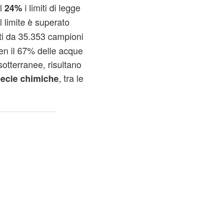
el
i limiti di legge
24%
il limite è superato
lati da 35.353 campioni
ben il 67% delle acque
sotterranee, risultano
, tra le
ecie chimiche