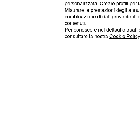
personalizzata. Creare profili per 
Questa molecola non risulta essere 
Misurare le prestazioni degli annun
l’uomo, ma data la sua relativamente
combinazione di dati provenienti da 
contenuti.
acqua (10,1 g/L a 20°C), essa può 
Per conoscere nel dettaglio quali c
ambientale. Il glifosato è infatti co
consultare la nostra
Cookie Policy
capace di incidere sulle funzionalità
ecosistemi, riducendone la biodiversi
questa sostanza è
sospetta
cance
.
2° gruppo