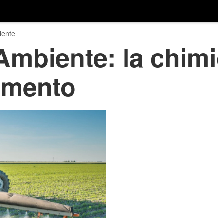
iente
 Ambiente: la chim
amento