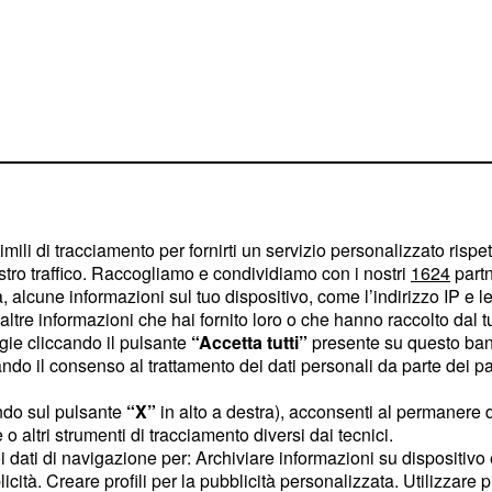
imili di tracciamento per fornirti un servizio personalizzato rispe
stro traffico. Raccogliamo e condividiamo con i nostri
1624
partn
 alcune informazioni sul tuo dispositivo, come l’indirizzo IP e le 
ltre informazioni che hai fornito loro o che hanno raccolto dal tuo
, difatti inibisce
elettivo
ogie cliccando il pulsante
“Accetta tutti”
presente su questo ban
kimato 1-
o il consenso al trattamento dei dati personali da parte dei par
 proteica utile alle
ndo sul pulsante
“X”
in alto a destra), acconsenti al permanere 
aromatici quali triptofano
o altri strumenti di tracciamento diversi dai tecnici.
er la loro
uoi dati di navigazione per: Archiviare informazioni su dispositivo 
licità. Creare profili per la pubblicità personalizzata. Utilizzare p
otosintesi stessa.