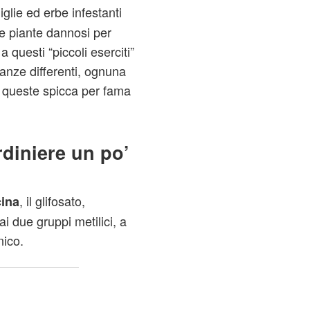
niglie ed erbe infestanti
 e piante dannosi per
a questi “piccoli eserciti”
anze differenti, ognuna
a queste spicca per fama
ardiniere un po’
, il glifosato,
cina
ai due gruppi metilici, a
nico.