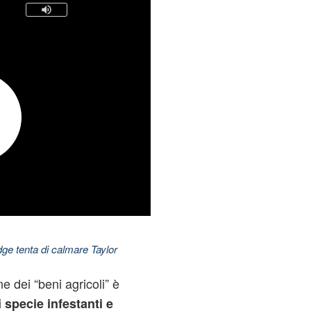
dge tenta di calmare Taylor
e dei “beni agricoli” è
i
specie infestanti e