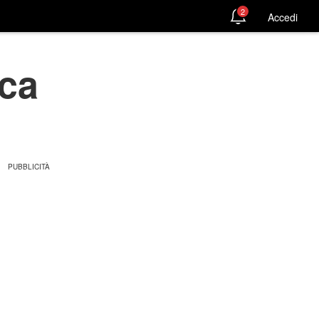
2
Accedi
ica