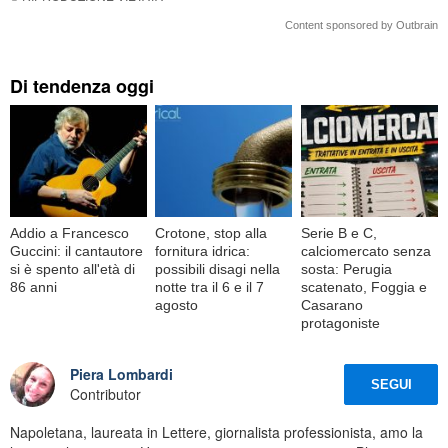
Content sponsored by Outbrain
Di tendenza oggi
Addio a Francesco
Crotone, stop alla
Serie B e C,
Guccini: il cantautore
fornitura idrica:
calciomercato senza
si è spento all'età di
possibili disagi nella
sosta: Perugia
86 anni
notte tra il 6 e il 7
scatenato, Foggia e
agosto
Casarano
protagoniste
Piera Lombardi
SEGUI
Contributor
Napoletana, laureata in Lettere, giornalista professionista, amo la