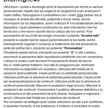
Utilizziamo i cookie e tecnologie simili di tracciamento per fornirti un servizio
Questa sezione offre informazioni trasparenti su Blasting
personalizzato rispetto alle tue esigenze di navigazione e per analizzare il
nostro traffico. Raccogliamo e condividiamo con i nostri
1624
partner che si
News, sui nostri processi editoriali e su come ci impegniamo a
occupano di analisi dei dati web, pubblicità e social media, alcune
creare news di qualità. Inoltre, afferma la nostra aderenza a
informazioni sul tuo dispositivo, come l’indirizzo IP e le caratteristiche del tuo
‘Trust Project - News with Integrity’
Blasting News non è
dispositivo, i quali potrebbero combinarle con altre informazioni che hai
ancora membro del programma, ma ha richiesto di farne
fornito loro o che hanno raccolto dal tuo utilizzo dei loro servizi. Puoi
parte; Trust Project non ha ancora effettuato una verifica di
acconsentire all’uso di tali tecnologie cliccando il pulsante
“Accetta tutti”
conformità agli standard.
presente su questo banner oppure personalizzare le tue scelte, anche
eventualmente negando il consenso al trattamento dei dati personali da
parte dei partner terzi, cliccando sul pulsante
“Personalizza”
.
Su di noi
Chiudendo questo banner (cliccando sul pulsante
“X”
in alto a destra),
acconsenti al permanere delle impostazioni predefinite che non consentono
Team editoriale
l’utilizzo di cookie o altri strumenti di tracciamento diversi dai tecnici.
Noi e i nostri partner trattiamo i tuoi dati di navigazione per: Archiviare
Corporate
informazioni su dispositivo e/o accedervi. Utilizzare dati limitati per la
selezione della pubblicità. Creare profili per la pubblicità personalizzata.
Redazione
Utilizzare profili per la selezione di pubblicità personalizzata. Creare profili
per la personalizzazione dei contenuti. Utilizzare profili per la selezione di
Informativa Privacy
contenuti personalizzati. Misurare le prestazioni degli annunci. Misurare le
prestazioni dei contenuti. Comprendere il pubblico attraverso statistiche o la
Cookie Policy
combinazione di dati provenienti da fonti diverse. Sviluppare e migliorare i
servizi. Utilizzare dati limitati per la selezione dei contenuti.
Blasting SA, IDI CHE-247.845.224, Via Carlo Frasca, 3 - 6900
Per conoscere nel dettaglio quali cookie utilizziamo sul sito e per modificare,
Lugano (Svizzera) Tel:
+39 0690258937
in qualsiasi momento, le tue preferenze, ti invitiamo a consultare la nostra