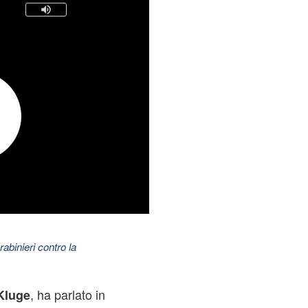
abinieri contro la
, ha parlato in
Kluge