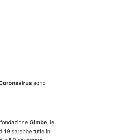
sono
 Coronavirus
la fondazione
, le
Gimbe
d-19 sarebbe tutte in
re e il 2 novembre.