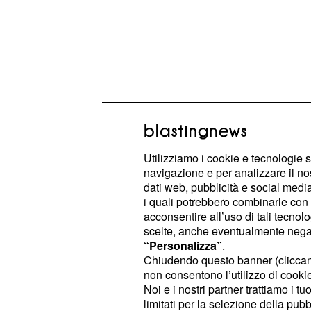
Utilizziamo i cookie e tecnologie s
navigazione e per analizzare il no
dati web, pubblicità e social media,
i quali potrebbero combinarle con a
In particolare i positivi al
Coronavir
acconsentire all’uso di tali tecnol
scelte, anche eventualmente negand
Europa per la quinta settimana con
“Personalizza”
.
aumento del 6% rispetto ai sette gior
Chiudendo questo banner (clicca
rende il dato più alto su scala globa
non consentono l’utilizzo di cookie 
Noi e i nostri partner trattiamo i t
limitati per la selezione della pubb