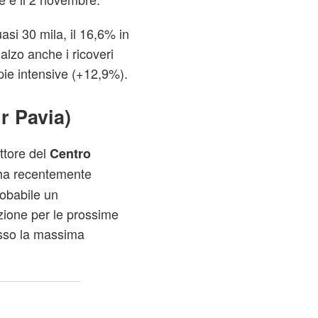
uasi 30 mila, il 16,6% in
ialzo anche i ricoveri
pie intensive (+12,9%).
r Pavia)
ettore del
Centro
a recentemente
robabile un
zione per le prossime
esso la massima