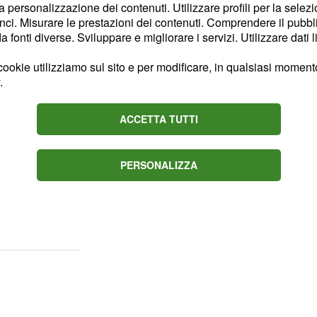
ndo
la personalizzazione dei contenuti. Utilizzare profili per la selez
ci. Misurare le prestazioni dei contenuti. Comprendere il pubblic
 contagi ogni 100.000
fonti diverse. Sviluppare e migliorare i servizi. Utilizzare dati l
ebbero in questo
ookie utilizziamo sul sito e per modificare, in qualsiasi momento,
eriore (72 casi ogni
.
neta riportano dati in
in Medio oriente e -9%
ACCETTA TUTTI
EO]
.
 potrebbero però essere
PERSONALIZZA
 alcune aree geografiche
toraggio dello stato di