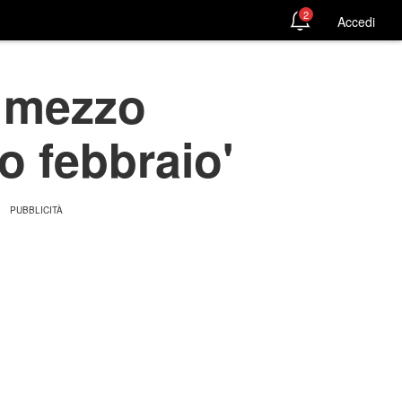
2
Accedi
o mezzo
o febbraio'