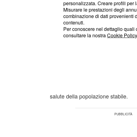
La situazione nel mo
personalizzata. Creare profili per 
Misurare le prestazioni degli annun
Mentre l'Europa ha un tasso di 192
combinazione di dati provenienti da 
persone, Nord e Sud America subir
contenuti.
Per conoscere nel dettaglio quali c
momento un impatto decisamente inf
consultare la nostra
Cookie Policy
100.000 persone). Altre zone del pia
controtendenza: ad esempio, -12% 
in Africa e nel
Sudest asiatico
[VID
Questi ultimi dati, pur confortanti,
letti anche con la possibilità che in
influisce una minor capacità di moni
salute della popolazione stabile.