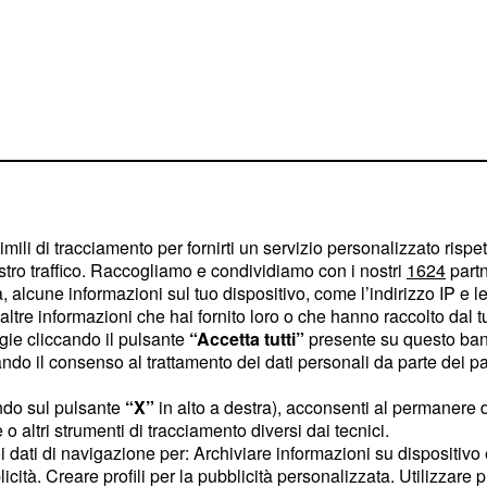
imili di tracciamento per fornirti un servizio personalizzato rispe
stro traffico. Raccogliamo e condividiamo con i nostri
1624
partn
 alcune informazioni sul tuo dispositivo, come l’indirizzo IP e le 
ltre informazioni che hai fornito loro o che hanno raccolto dal tuo
sono aumentati in
us
ogie cliccando il pulsante
“Accetta tutti”
presente su questo ban
o il consenso al trattamento dei dati personali da parte dei par
secutiva, con un
ni precedenti, il che lo
ndo sul pulsante
“X”
in alto a destra), acconsenti al permanere 
le.
o altri strumenti di tracciamento diversi dai tecnici.
uoi dati di navigazione per: Archiviare informazioni su dispositivo 
licità. Creare profili per la pubblicità personalizzata. Utilizzare p