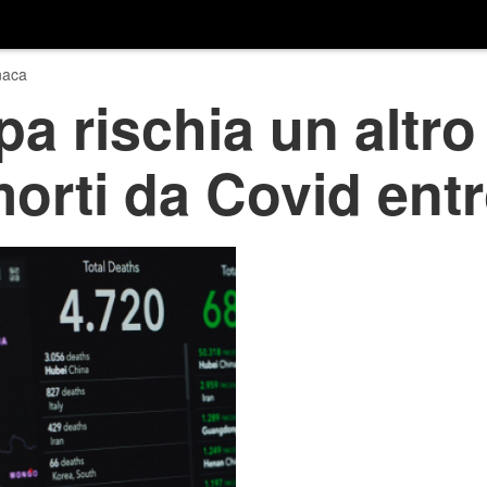
naca
a rischia un altr
morti da Covid entr