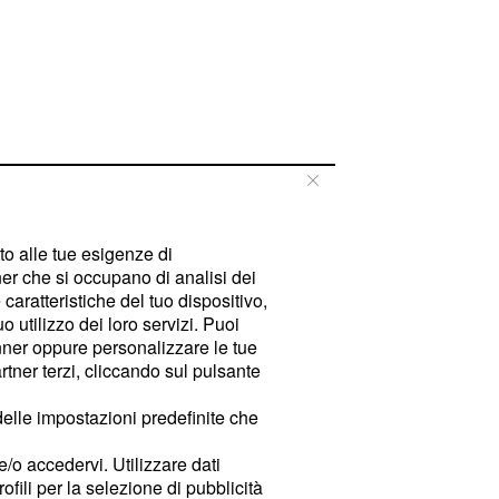
tto alle tue esigenze di
er che si occupano di analisi dei
caratteristiche del tuo dispositivo,
 utilizzo dei loro servizi. Puoi
ner oppure personalizzare le tue
tner terzi, cliccando sul pulsante
delle impostazioni predefinite che
e/o accedervi. Utilizzare dati
rofili per la selezione di pubblicità