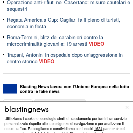
Operazione anti-rifiuti nel Casertano: misure cautelari e
sequestri
Regata America’s Cup: Cagliari fa il pieno di turisti,
economia in festa
Roma-Termini, blitz dei carabinieri contro la
microcriminalità giovanile: 19 arresti
VIDEO
Trapani, Antonini in ospedale dopo un'aggressione in
centro storico
VIDEO
Blasting News lavora con l’Unione Europea nella lotta
contro le fake news
ABOUT
LINEA EDITORIALE
Utilizziamo i cookie e tecnologie simili di tracciamento per fornirti un servizio
Questa sezione offre informazioni trasparenti su Blasting
personalizzato rispetto alle tue esigenze di navigazione e per analizzare il
nostro traffico. Raccogliamo e condividiamo con i nostri
1624
partner che si
News, sui nostri processi editoriali e su come ci impegniamo a