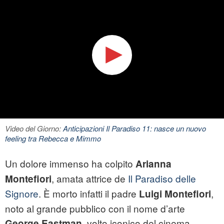
Video del Giorno:
Anticipazioni Il Paradiso 11: nasce un nuovo
feeling tra Rebecca e Mimmo
Un dolore immenso ha colpito
Arianna
, amata attrice de
Il Paradiso delle
Montefiori
Signore
. È morto infatti il padre
,
Luigi Montefiori
noto al grande pubblico con il nome d’arte
, volto iconico del cinema
George Eastman