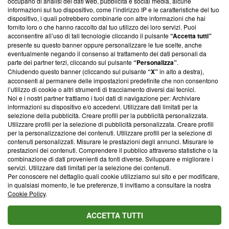
occupano di analisi dei dati web, pubblicità e social media, alcune
creare news di qualità. Inoltre, afferma la nostra aderenza a
informazioni sul tuo dispositivo, come l’indirizzo IP e le caratteristiche del tuo
‘Trust Project - News with Integrity’
Blasting News non è
dispositivo, i quali potrebbero combinarle con altre informazioni che hai
ancora membro del programma, ma ha richiesto di farne
fornito loro o che hanno raccolto dal tuo utilizzo dei loro servizi. Puoi
parte; Trust Project non ha ancora effettuato una verifica di
acconsentire all’uso di tali tecnologie cliccando il pulsante
“Accetta tutti”
conformità agli standard.
presente su questo banner oppure personalizzare le tue scelte, anche
eventualmente negando il consenso al trattamento dei dati personali da
parte dei partner terzi, cliccando sul pulsante
“Personalizza”
.
Su di noi
Chiudendo questo banner (cliccando sul pulsante
“X”
in alto a destra),
acconsenti al permanere delle impostazioni predefinite che non consentono
Team editoriale
l’utilizzo di cookie o altri strumenti di tracciamento diversi dai tecnici.
Noi e i nostri partner trattiamo i tuoi dati di navigazione per: Archiviare
Corporate
informazioni su dispositivo e/o accedervi. Utilizzare dati limitati per la
selezione della pubblicità. Creare profili per la pubblicità personalizzata.
Redazione
Utilizzare profili per la selezione di pubblicità personalizzata. Creare profili
per la personalizzazione dei contenuti. Utilizzare profili per la selezione di
Informativa Privacy
contenuti personalizzati. Misurare le prestazioni degli annunci. Misurare le
prestazioni dei contenuti. Comprendere il pubblico attraverso statistiche o la
Cookie Policy
combinazione di dati provenienti da fonti diverse. Sviluppare e migliorare i
servizi. Utilizzare dati limitati per la selezione dei contenuti.
Blasting SA, IDI CHE-247.845.224, Via Carlo Frasca, 3 - 6900
Per conoscere nel dettaglio quali cookie utilizziamo sul sito e per modificare,
Lugano (Svizzera) Tel:
+39 0690258937
in qualsiasi momento, le tue preferenze, ti invitiamo a consultare la nostra
Cookie Policy
.
© 2026 Blasting News
ACCETTA TUTTI