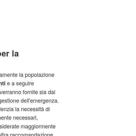
er la
damente la popolazione
e a seguire
ti
erranno fornite sia dai
 gestione dell'emergenza.
idenzia la necessità di
ente necessari,
nsiderate maggiormente
'altra raccomandazione