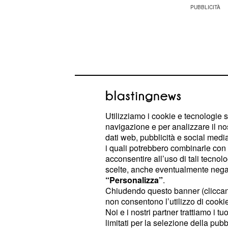
Utilizziamo i cookie e tecnologie s
navigazione e per analizzare il no
dati web, pubblicità e social media,
i quali potrebbero combinarle con a
acconsentire all’uso di tali tecnol
scelte, anche eventualmente negand
Questi fenomeni meteorologici potr
“Personalizza”
.
Chiudendo questo banner (clicca
accompagnati da manifestazioni int
non consentono l’utilizzo di cookie 
scariche di
e
fulmini
raffiche di vent
Noi e i nostri partner trattiamo i t
La
ha diramato u
limitati per la selezione della pubb
Protezione Civile