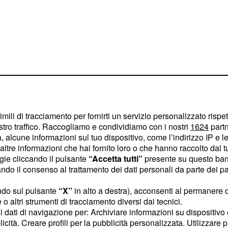
imili di tracciamento per fornirti un servizio personalizzato rispe
stro traffico. Raccogliamo e condividiamo con i nostri
1624
partn
 alcune informazioni sul tuo dispositivo, come l’indirizzo IP e le 
ltre informazioni che hai fornito loro o che hanno raccolto dal tuo
ogie cliccando il pulsante
“Accetta tutti”
presente su questo ban
o il consenso al trattamento dei dati personali da parte dei par
ebbero essere
ndo sul pulsante
“X”
in alto a destra), acconsenti al permanere 
ense quali
,
grandinate
o altri strumenti di tracciamento diversi dai tecnici.
di notevole intensità.
o
uoi dati di navigazione per: Archiviare informazioni su dispositivo 
na raccomandazione di
licità. Creare profili per la pubblicità personalizzata. Utilizzare p