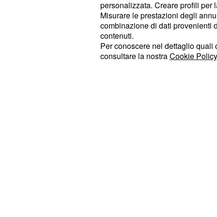
personalizzata. Creare profili per 
, in particola
massima attenzione
Misurare le prestazioni degli annun
state già interessate da piogge signi
combinazione di dati provenienti da 
contenuti.
precedenti. Questo perché sussiste
Per conoscere nel dettaglio quali c
, il quale può manife
idrogeologico
consultare la nostra
Cookie Policy
di aree urbane e rurali,
allagamenti
con consegue
livelli dei corsi d'acqua
esondazioni, e la
caduta di rami o a
compromettere la viabilità e la sicu