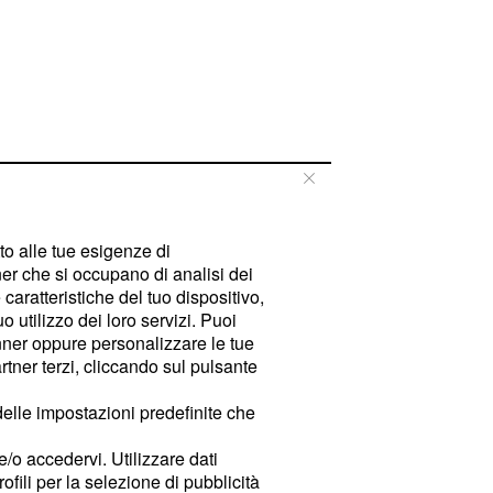
tto alle tue esigenze di
er che si occupano di analisi dei
caratteristiche del tuo dispositivo,
 utilizzo dei loro servizi. Puoi
ner oppure personalizzare le tue
tner terzi, cliccando sul pulsante
delle impostazioni predefinite che
e/o accedervi. Utilizzare dati
rofili per la selezione di pubblicità