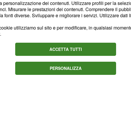
la personalizzazione dei contenuti. Utilizzare profili per la selez
re per le aree che sono
ci. Misurare le prestazioni dei contenuti. Comprendere il pubblic
ficative nei giorni
fonti diverse. Sviluppare e migliorare i servizi. Utilizzare dati l
 un elevato
rischio
ookie utilizziamo sul sito e per modificare, in qualsiasi momento,
starsi attraverso
possibili
.
 un
innalzamento dei
nte pericolo di
ACCETTA TUTTI
, che potrebbe
lberi
rezza pubblica.
PERSONALIZZA