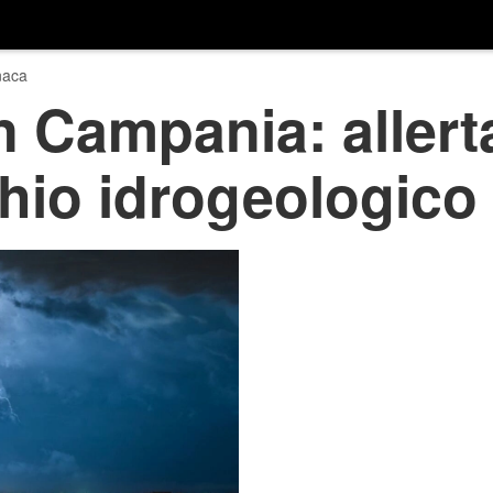
naca
 Campania: allert
chio idrogeologico