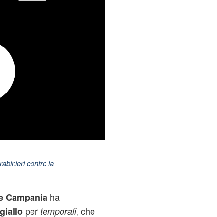
abinieri contro la
ha
ne Campania
per
, che
giallo
temporali