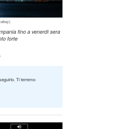
xabay).
ampania fino a venerdì sera
to forte
6
seguirlo. Ti terremo