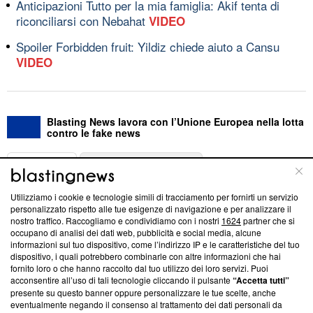
Anticipazioni Tutto per la mia famiglia: Akif tenta di
riconciliarsi con Nebahat
VIDEO
Spoiler Forbidden fruit: Yildiz chiede aiuto a Cansu
VIDEO
Blasting News lavora con l’Unione Europea nella lotta
contro le fake news
ABOUT
LINEA EDITORIALE
Utilizziamo i cookie e tecnologie simili di tracciamento per fornirti un servizio
Questa sezione offre informazioni trasparenti su Blasting
personalizzato rispetto alle tue esigenze di navigazione e per analizzare il
nostro traffico. Raccogliamo e condividiamo con i nostri
1624
partner che si
News, sui nostri processi editoriali e su come ci impegniamo a
occupano di analisi dei dati web, pubblicità e social media, alcune
creare news di qualità. Inoltre, afferma la nostra aderenza a
informazioni sul tuo dispositivo, come l’indirizzo IP e le caratteristiche del tuo
‘Trust Project - News with Integrity’
Blasting News non è
dispositivo, i quali potrebbero combinarle con altre informazioni che hai
ancora membro del programma, ma ha richiesto di farne
fornito loro o che hanno raccolto dal tuo utilizzo dei loro servizi. Puoi
parte; Trust Project non ha ancora effettuato una verifica di
acconsentire all’uso di tali tecnologie cliccando il pulsante
“Accetta tutti”
conformità agli standard.
presente su questo banner oppure personalizzare le tue scelte, anche
eventualmente negando il consenso al trattamento dei dati personali da