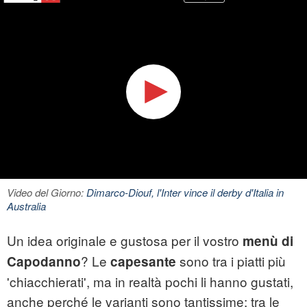
Video del Giorno:
Dimarco-Diouf, l'Inter vince il derby d'Italia in
Australia
Un idea originale e gustosa per il vostro
menù di
? Le
sono tra i piatti più
Capodanno
capesante
'chiacchierati', ma in realtà pochi li hanno gustati,
anche perché le varianti sono tantissime; tra le