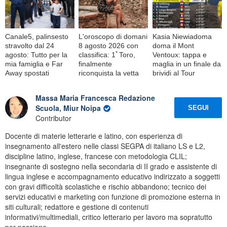
Canale5, palinsesto
L'oroscopo di domani
Kasia Niewiadoma
stravolto dal 24
8 agosto 2026 con
doma il Mont
agosto: Tutto per la
classifica: 1ﾟToro,
Ventoux: tappa e
mia famiglia e Far
finalmente
maglia in un finale da
Away spostati
riconquista la vetta
brividi al Tour
Massa Maria Francesca Redazione
Scuola, Miur Noipa
SEGUI
Contributor
Docente di materie letterarie e latino, con esperienza di
insegnamento all'estero nelle classi SEGPA di italiano LS e L2,
discipline latino, inglese, francese con metodologia CLIL;
insegnante di sostegno nella secondaria di II grado e assistente di
lingua inglese e accompagnamento educativo indirizzato a soggetti
con gravi difficoltà scolastiche e rischio abbandono; tecnico dei
servizi educativi e marketing con funzione di promozione esterna in
siti culturali; redattore e gestione di contenuti
informativi/multimediali, critico letterario per lavoro ma sopratutto
per passione.