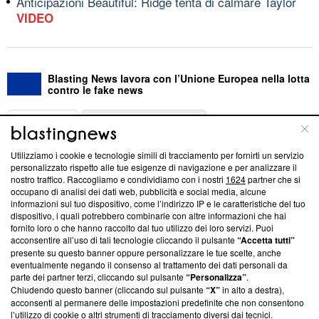
Anticipazioni Beautiful: Ridge tenta di calmare Taylor
VIDEO
Blasting News lavora con l’Unione Europea nella lotta
contro le fake news
ABOUT
LINEA EDITORIALE
Utilizziamo i cookie e tecnologie simili di tracciamento per fornirti un servizio
Questa sezione offre informazioni trasparenti su Blasting
personalizzato rispetto alle tue esigenze di navigazione e per analizzare il
nostro traffico. Raccogliamo e condividiamo con i nostri
1624
partner che si
News, sui nostri processi editoriali e su come ci impegniamo a
occupano di analisi dei dati web, pubblicità e social media, alcune
creare news di qualità. Inoltre, afferma la nostra aderenza a
informazioni sul tuo dispositivo, come l’indirizzo IP e le caratteristiche del tuo
‘Trust Project - News with Integrity’
Blasting News non è
dispositivo, i quali potrebbero combinarle con altre informazioni che hai
ancora membro del programma, ma ha richiesto di farne
fornito loro o che hanno raccolto dal tuo utilizzo dei loro servizi. Puoi
parte; Trust Project non ha ancora effettuato una verifica di
acconsentire all’uso di tali tecnologie cliccando il pulsante
“Accetta tutti”
conformità agli standard.
presente su questo banner oppure personalizzare le tue scelte, anche
eventualmente negando il consenso al trattamento dei dati personali da
parte dei partner terzi, cliccando sul pulsante
“Personalizza”
.
Su di noi
Chiudendo questo banner (cliccando sul pulsante
“X”
in alto a destra),
acconsenti al permanere delle impostazioni predefinite che non consentono
Team editoriale
l’utilizzo di cookie o altri strumenti di tracciamento diversi dai tecnici.