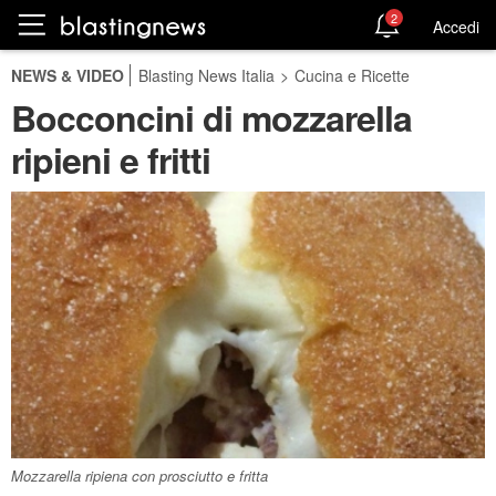
2
Accedi
NEWS & VIDEO
Blasting News Italia
>
Cucina e Ricette
Bocconcini di mozzarella
ripieni e fritti
Mozzarella ripiena con prosciutto e fritta