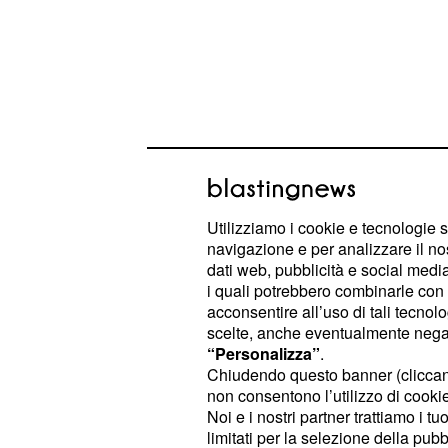
Gli ingredienti
Ecco gli ingredienti per una pirof
Utilizziamo i cookie e tecnologie s
con il pandoro (o panettone class
navigazione e per analizzare il no
dati web, pubblicità e social media,
Pandoro;
i quali potrebbero combinarle con a
acconsentire all’uso di tali tecnol
1 caffettiera media di
caffè espr
scelte, anche eventualmente negand
2 cucchiaini di lattecacao;
“Personalizza”
.
cacao amaro;
Chiudendo questo banner (clicca
non consentono l’utilizzo di cookie 
;
3 uova
Noi e i nostri partner trattiamo i t
500 grammi di mascarpone;
limitati per la selezione della pubb