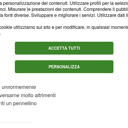
la personalizzazione dei contenuti. Utilizzare profili per la selez
ci. Misurare le prestazioni dei contenuti. Comprendere il pubblic
fonti diverse. Sviluppare e migliorare i servizi. Utilizzare dati l
ookie utilizziamo sul sito e per modificare, in qualsiasi momento,
gere ai tuorli lo
.
fino ad ottenere una
i
ben
albumi a neve
ACCETTA TUTTI
na spatola con dei
agliare il panettone a
PERSONALIZZA
pessore di 1-2 cm). In
 fette di panettone.
iù uniformemente
 versarne molto altrimenti
nti un pennellino