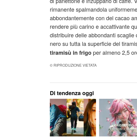
di panettone e inzupparlo di caffè. 
rimanente spalmandola uniformeme
abbondantemente con del cacao ama
rendere più carino e accattivante q
distribuire delle abbondanti scaglie 
nero su tutta la superficie del tiram
per almeno 2,5 ore
tiramisù in frigo
© RIPRODUZIONE VIETATA
Di tendenza oggi