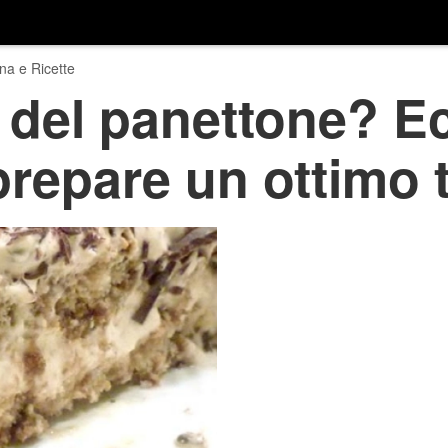
na e Ricette
o del panettone? 
prepare un ottimo 