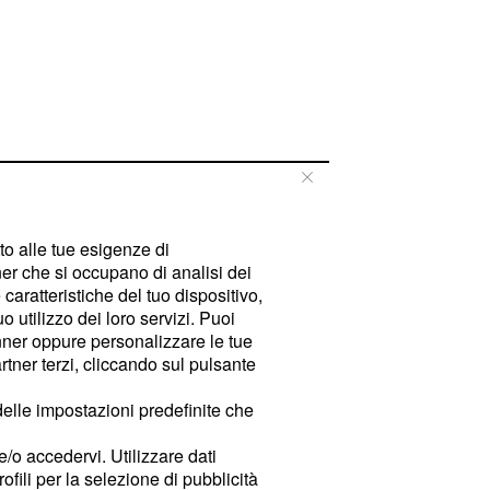
tto alle tue esigenze di
er che si occupano di analisi dei
caratteristiche del tuo dispositivo,
 utilizzo dei loro servizi. Puoi
ner oppure personalizzare le tue
tner terzi, cliccando sul pulsante
delle impostazioni predefinite che
e/o accedervi. Utilizzare dati
rofili per la selezione di pubblicità