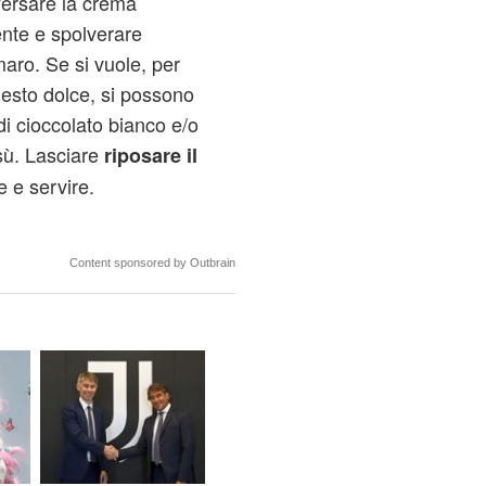
Versare la crema
nte e spolverare
ro. Se si vuole, per
uesto dolce, si possono
di cioccolato bianco e/o
isù. Lasciare
riposare il
 e servire.
Content sponsored by Outbrain