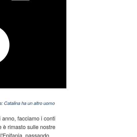
: Catalina ha un altro uomo
 anno, facciamo i conti
e è rimasto sulle nostre
 l'Epifania, passando