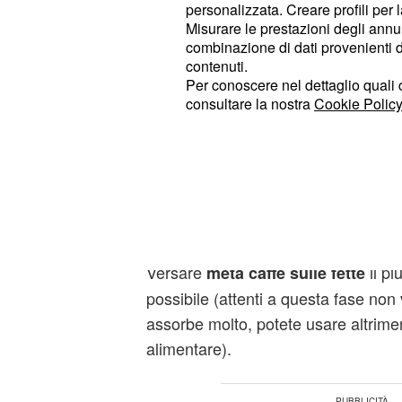
3 cucchiai di zucchero.
personalizzata. Creare profili per 
Misurare le prestazioni degli annun
combinazione di dati provenienti da 
Procedimento
contenuti.
Per conoscere nel dettaglio quali c
Dividere i tuorli dagli albumi. Aggiun
consultare la nostra
Cookie Policy
zucchero, il mascarpone e sbattere 
crema spumosa. Montare a parte gl
ferma e integrarli nella crema con u
movimenti dall’alto verso il basso. T
fette (le fette dovranno avere uno s
una pirofila creare una strato con le
Versare
il p
metà caffè sulle fette
possibile (attenti a questa fase non
assorbe molto, potete usare altrime
alimentare).