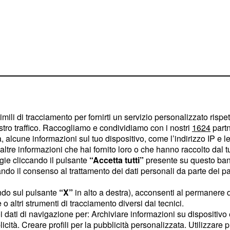
ila media di tiramisù
imili di tracciamento per fornirti un servizio personalizzato rispe
ico):
stro traffico. Raccogliamo e condividiamo con i nostri
1624
partn
 alcune informazioni sul tuo dispositivo, come l’indirizzo IP e le 
ltre informazioni che hai fornito loro o che hanno raccolto dal tuo
ogie cliccando il pulsante
“Accetta tutti”
presente su questo ban
;
esso
o il consenso al trattamento dei dati personali da parte dei par
ndo sul pulsante
“X”
in alto a destra), acconsenti al permanere 
o altri strumenti di tracciamento diversi dai tecnici.
uoi dati di navigazione per: Archiviare informazioni su dispositivo 
licità. Creare profili per la pubblicità personalizzata. Utilizzare p