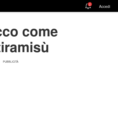
2
Accedi
Ecco come
tiramisù