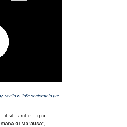
uscita in Italia confermata per
o il sito archeologico
",
mana di Marausa