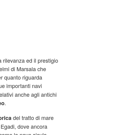
rilevanza ed il prestigio
elmi di Marsala che
per quanto riguarda
ue importanti navi
elativi anche agli antichi
.
eo
del tratto di mare
orica
e Egadi, dove ancora
 come la nave siculo-