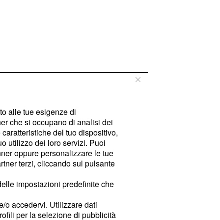
tto alle tue esigenze di
er che si occupano di analisi dei
caratteristiche del tuo dispositivo,
 utilizzo dei loro servizi. Puoi
ner oppure personalizzare le tue
tner terzi, cliccando sul pulsante
delle impostazioni predefinite che
e/o accedervi. Utilizzare dati
rofili per la selezione di pubblicità