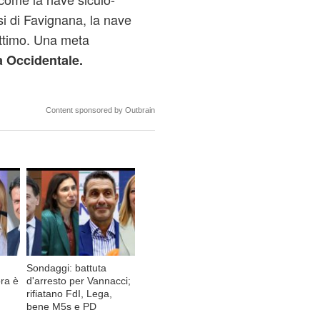
si di Favignana, la nave
ettimo. Una meta
ia Occidentale.
Content sponsored by Outbrain
Sondaggi: battuta
ra è
d'arresto per Vannacci;
rifiatano FdI, Lega,
bene M5s e PD