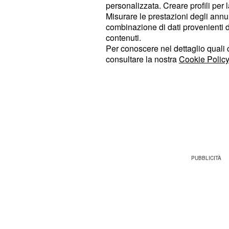
pezzi (oltre 700) sono stati restaurati
personalizzata. Creare profili per 
assemblaggio finale.
Misurare le prestazioni degli annun
combinazione di dati provenienti da 
contenuti.
Questo importante reperto archeolo
Per conoscere nel dettaglio quali c
con l'altrettanto celebre
Nave Puni
consultare la nostra
Cookie Policy
la cui lun
guerra punica (241 a.c.),
stimata in35 metri e larga poco men
nel 1969 e recuperata nel 1974, co
1999 sotto uno speciale tendone ed
correttamente climatizzato ed umidi