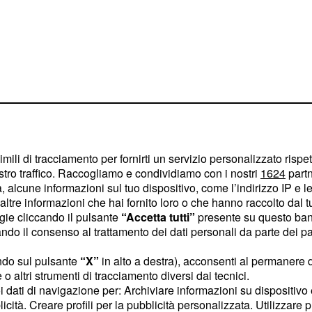
imili di tracciamento per fornirti un servizio personalizzato rispe
rata a Salerno
stro traffico. Raccogliamo e condividiamo con i nostri
1624
partn
 alcune informazioni sul tuo dispositivo, come l’indirizzo IP e le 
., è considerata
C
la più
ltre informazioni che hai fornito loro o che hanno raccolto dal tuo
cazione adibita al
ogie cliccando il pulsante
“Accetta tutti”
presente su questo ban
o il consenso al trattamento dei dati personali da parte dei par
venticinque metri e larga
n una parte consistente
ndo sul pulsante
“X”
in alto a destra), acconsenti al permanere 
ca
.
400 casse
o altri strumenti di tracciamento diversi dai tecnici.
uoi dati di navigazione per: Archiviare informazioni su dispositivo 
dove i
io di Salerno
licità. Creare profili per la pubblicità personalizzata. Utilizzare p