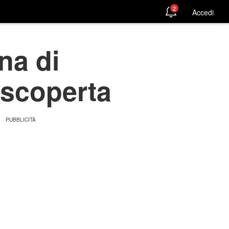
2
Accedi
na di
 scoperta