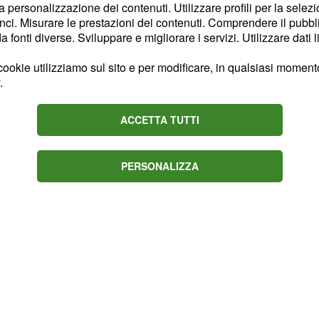
 e preparati per il ri-
la personalizzazione dei contenuti. Utilizzare profili per la selez
ci. Misurare le prestazioni dei contenuti. Comprendere il pubblic
fonti diverse. Sviluppare e migliorare i servizi. Utilizzare dati l
gico farà quindi coppia
ookie utilizziamo sul sito e per modificare, in qualsiasi momento,
, risalente alla
ca
prima
.
ghezza originaria è
o di 5 metri. Scoperta
ACCETTA TUTTI
nservata dal 1978 al
 esposta in ambiente
PERSONALIZZA
ficato dal 1999.