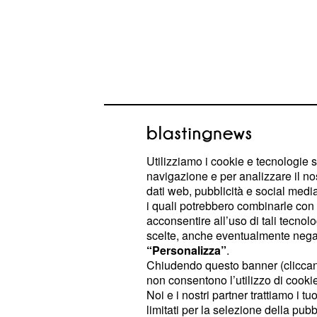
Utilizziamo i cookie e tecnologie s
La nave è stata restau
navigazione e per analizzare il no
dati web, pubblicità e social media,
La nave romana, datata
III sec. D.
i quali potrebbero combinarle con a
ed è una imbar
completa al mondo
acconsentire all’uso di tali tecnol
scelte, anche eventualmente negand
trasporto commerciale, lunga più di 
“Personalizza”
.
nove, recuperata nel 2011 anche co
Chiudendo questo banner (clicca
del carico conservato tutt'ora in cir
non consentono l’utilizzo di cookie 
Noi e i nostri partner trattiamo i t
L'imbarcazione ritorna dal
laborator
limitati per la selezione della pubb