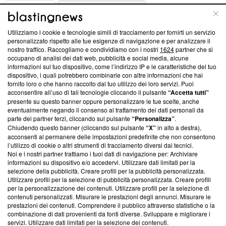
ABOUT
LINEA EDITORIALE
Utilizziamo i cookie e tecnologie simili di tracciamento per fornirti un servizio
Questa sezione offre informazioni trasparenti su Blasting
personalizzato rispetto alle tue esigenze di navigazione e per analizzare il
nostro traffico. Raccogliamo e condividiamo con i nostri
1624
partner che si
News, sui nostri processi editoriali e su come ci impegniamo a
occupano di analisi dei dati web, pubblicità e social media, alcune
creare news di qualità. Inoltre, afferma la nostra aderenza a
informazioni sul tuo dispositivo, come l’indirizzo IP e le caratteristiche del tuo
‘Trust Project - News with Integrity’
Blasting News non è
dispositivo, i quali potrebbero combinarle con altre informazioni che hai
ancora membro del programma, ma ha richiesto di farne
fornito loro o che hanno raccolto dal tuo utilizzo dei loro servizi. Puoi
parte; Trust Project non ha ancora effettuato una verifica di
acconsentire all’uso di tali tecnologie cliccando il pulsante
“Accetta tutti”
conformità agli standard.
presente su questo banner oppure personalizzare le tue scelte, anche
eventualmente negando il consenso al trattamento dei dati personali da
parte dei partner terzi, cliccando sul pulsante
“Personalizza”
.
Su di noi
Chiudendo questo banner (cliccando sul pulsante
“X”
in alto a destra),
acconsenti al permanere delle impostazioni predefinite che non consentono
Team editoriale
l’utilizzo di cookie o altri strumenti di tracciamento diversi dai tecnici.
Noi e i nostri partner trattiamo i tuoi dati di navigazione per: Archiviare
Corporate
informazioni su dispositivo e/o accedervi. Utilizzare dati limitati per la
selezione della pubblicità. Creare profili per la pubblicità personalizzata.
Redazione
Utilizzare profili per la selezione di pubblicità personalizzata. Creare profili
per la personalizzazione dei contenuti. Utilizzare profili per la selezione di
Informativa Privacy
contenuti personalizzati. Misurare le prestazioni degli annunci. Misurare le
prestazioni dei contenuti. Comprendere il pubblico attraverso statistiche o la
Cookie Policy
combinazione di dati provenienti da fonti diverse. Sviluppare e migliorare i
servizi. Utilizzare dati limitati per la selezione dei contenuti.