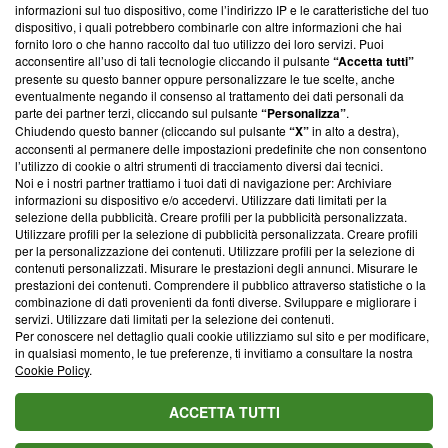
informazioni sul tuo dispositivo, come l’indirizzo IP e le caratteristiche del tuo
‘Trust Project - News with Integrity’
Blasting News non è
dispositivo, i quali potrebbero combinarle con altre informazioni che hai
ancora membro del programma, ma ha richiesto di farne
fornito loro o che hanno raccolto dal tuo utilizzo dei loro servizi. Puoi
parte; Trust Project non ha ancora effettuato una verifica di
acconsentire all’uso di tali tecnologie cliccando il pulsante
“Accetta tutti”
conformità agli standard.
presente su questo banner oppure personalizzare le tue scelte, anche
eventualmente negando il consenso al trattamento dei dati personali da
parte dei partner terzi, cliccando sul pulsante
“Personalizza”
.
Su di noi
Chiudendo questo banner (cliccando sul pulsante
“X”
in alto a destra),
acconsenti al permanere delle impostazioni predefinite che non consentono
Team editoriale
l’utilizzo di cookie o altri strumenti di tracciamento diversi dai tecnici.
Noi e i nostri partner trattiamo i tuoi dati di navigazione per: Archiviare
Corporate
informazioni su dispositivo e/o accedervi. Utilizzare dati limitati per la
selezione della pubblicità. Creare profili per la pubblicità personalizzata.
Redazione
Utilizzare profili per la selezione di pubblicità personalizzata. Creare profili
per la personalizzazione dei contenuti. Utilizzare profili per la selezione di
Informativa Privacy
contenuti personalizzati. Misurare le prestazioni degli annunci. Misurare le
prestazioni dei contenuti. Comprendere il pubblico attraverso statistiche o la
Cookie Policy
combinazione di dati provenienti da fonti diverse. Sviluppare e migliorare i
servizi. Utilizzare dati limitati per la selezione dei contenuti.
Blasting SA, IDI CHE-247.845.224, Via Carlo Frasca, 3 - 6900
Per conoscere nel dettaglio quali cookie utilizziamo sul sito e per modificare,
Lugano (Svizzera) Tel:
+39 0690258937
in qualsiasi momento, le tue preferenze, ti invitiamo a consultare la nostra
Cookie Policy
.
© 2026 Blasting News
ACCETTA TUTTI