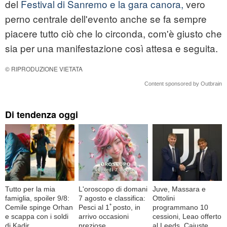
del
Festival di Sanremo e la gara canora,
vero
perno centrale dell'evento anche se fa sempre
piacere tutto ciò che lo circonda, com'è giusto che
sia per una manifestazione così attesa e seguita.
© RIPRODUZIONE VIETATA
Content sponsored by Outbrain
Di tendenza oggi
Tutto per la mia
L'oroscopo di domani
Juve, Massara e
famiglia, spoiler 9/8:
7 agosto e classifica:
Ottolini
Cemile spinge Orhan
Pesci al 1ﾟposto, in
programmano 10
e scappa con i soldi
arrivo occasioni
cessioni, Leao offerto
di Kadir
preziose
al Leeds, Cajuste