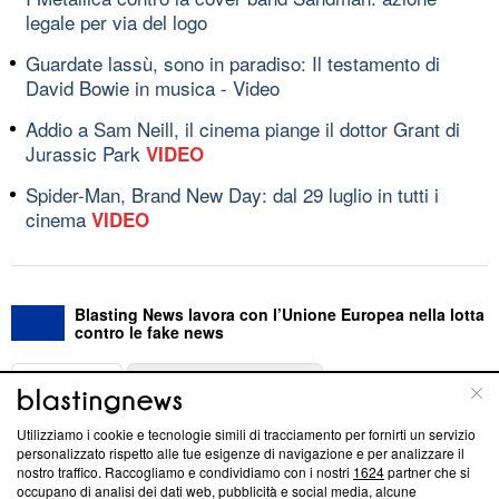
legale per via del logo
Guardate lassù, sono in paradiso: Il testamento di
David Bowie in musica - Video
Addio a Sam Neill, il cinema piange il dottor Grant di
Jurassic Park
VIDEO
Spider-Man, Brand New Day: dal 29 luglio in tutti i
cinema
VIDEO
Blasting News lavora con l’Unione Europea nella lotta
contro le fake news
ABOUT
LINEA EDITORIALE
Utilizziamo i cookie e tecnologie simili di tracciamento per fornirti un servizio
Questa sezione offre informazioni trasparenti su Blasting
personalizzato rispetto alle tue esigenze di navigazione e per analizzare il
nostro traffico. Raccogliamo e condividiamo con i nostri
1624
partner che si
News, sui nostri processi editoriali e su come ci impegniamo a
occupano di analisi dei dati web, pubblicità e social media, alcune
creare news di qualità. Inoltre, afferma la nostra aderenza a