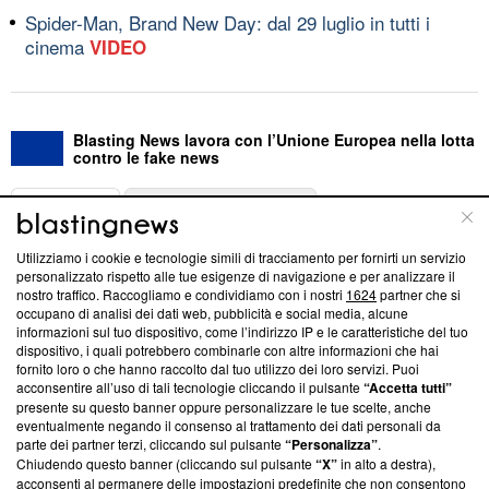
Spider-Man, Brand New Day: dal 29 luglio in tutti i
cinema
VIDEO
Blasting News lavora con l’Unione Europea nella lotta
contro le fake news
ABOUT
LINEA EDITORIALE
Utilizziamo i cookie e tecnologie simili di tracciamento per fornirti un servizio
Questa sezione offre informazioni trasparenti su Blasting
personalizzato rispetto alle tue esigenze di navigazione e per analizzare il
nostro traffico. Raccogliamo e condividiamo con i nostri
1624
partner che si
News, sui nostri processi editoriali e su come ci impegniamo a
occupano di analisi dei dati web, pubblicità e social media, alcune
creare news di qualità. Inoltre, afferma la nostra aderenza a
informazioni sul tuo dispositivo, come l’indirizzo IP e le caratteristiche del tuo
‘Trust Project - News with Integrity’
Blasting News non è
dispositivo, i quali potrebbero combinarle con altre informazioni che hai
ancora membro del programma, ma ha richiesto di farne
fornito loro o che hanno raccolto dal tuo utilizzo dei loro servizi. Puoi
parte; Trust Project non ha ancora effettuato una verifica di
acconsentire all’uso di tali tecnologie cliccando il pulsante
“Accetta tutti”
conformità agli standard.
presente su questo banner oppure personalizzare le tue scelte, anche
eventualmente negando il consenso al trattamento dei dati personali da
parte dei partner terzi, cliccando sul pulsante
“Personalizza”
.
Su di noi
Chiudendo questo banner (cliccando sul pulsante
“X”
in alto a destra),
acconsenti al permanere delle impostazioni predefinite che non consentono
Team editoriale