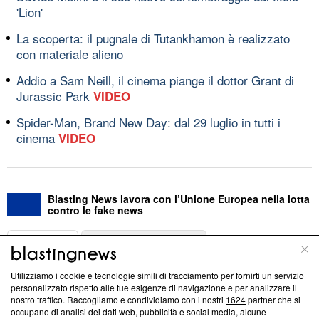
'Lion'
La scoperta: il pugnale di Tutankhamon è realizzato
con materiale alieno
Addio a Sam Neill, il cinema piange il dottor Grant di
Jurassic Park
VIDEO
Spider-Man, Brand New Day: dal 29 luglio in tutti i
cinema
VIDEO
Blasting News lavora con l’Unione Europea nella lotta
contro le fake news
ABOUT
LINEA EDITORIALE
Utilizziamo i cookie e tecnologie simili di tracciamento per fornirti un servizio
Questa sezione offre informazioni trasparenti su Blasting
personalizzato rispetto alle tue esigenze di navigazione e per analizzare il
nostro traffico. Raccogliamo e condividiamo con i nostri
1624
partner che si
News, sui nostri processi editoriali e su come ci impegniamo a
occupano di analisi dei dati web, pubblicità e social media, alcune
creare news di qualità. Inoltre, afferma la nostra aderenza a