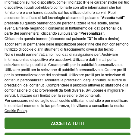
informazioni sul tuo dispositivo, come l’indirizzo IP e le caratteristiche del tuo
‘Trust Project - News with Integrity’
Blasting News non è
dispositivo, i quali potrebbero combinarle con altre informazioni che hai
ancora membro del programma, ma ha richiesto di farne
fornito loro o che hanno raccolto dal tuo utilizzo dei loro servizi. Puoi
parte; Trust Project non ha ancora effettuato una verifica di
acconsentire all’uso di tali tecnologie cliccando il pulsante
“Accetta tutti”
conformità agli standard.
presente su questo banner oppure personalizzare le tue scelte, anche
eventualmente negando il consenso al trattamento dei dati personali da
parte dei partner terzi, cliccando sul pulsante
“Personalizza”
.
Su di noi
Chiudendo questo banner (cliccando sul pulsante
“X”
in alto a destra),
acconsenti al permanere delle impostazioni predefinite che non consentono
Team editoriale
l’utilizzo di cookie o altri strumenti di tracciamento diversi dai tecnici.
Noi e i nostri partner trattiamo i tuoi dati di navigazione per: Archiviare
Corporate
informazioni su dispositivo e/o accedervi. Utilizzare dati limitati per la
selezione della pubblicità. Creare profili per la pubblicità personalizzata.
Redazione
Utilizzare profili per la selezione di pubblicità personalizzata. Creare profili
per la personalizzazione dei contenuti. Utilizzare profili per la selezione di
Informativa Privacy
contenuti personalizzati. Misurare le prestazioni degli annunci. Misurare le
prestazioni dei contenuti. Comprendere il pubblico attraverso statistiche o la
Cookie Policy
combinazione di dati provenienti da fonti diverse. Sviluppare e migliorare i
servizi. Utilizzare dati limitati per la selezione dei contenuti.
Blasting SA, IDI CHE-247.845.224, Via Carlo Frasca, 3 - 6900
Per conoscere nel dettaglio quali cookie utilizziamo sul sito e per modificare,
Lugano (Svizzera) Tel:
+39 0690258937
in qualsiasi momento, le tue preferenze, ti invitiamo a consultare la nostra
Cookie Policy
.
© 2026 Blasting News
ACCETTA TUTTI