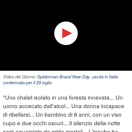
Video del Giorno:
Spiderman-Brand New Day. uscita in Italia
confermata per il 29 luglio
"Uno chalet isolato in una foresta innevata... Un
uomo accecato dall'alcol... Una donna incapace
di ribellarsi... Un bambino di 8 anni, con un viso
cupo e due occhi oscuri... Il silenzio della notte
sarà squarciato da grida mortali... L'incubo ha