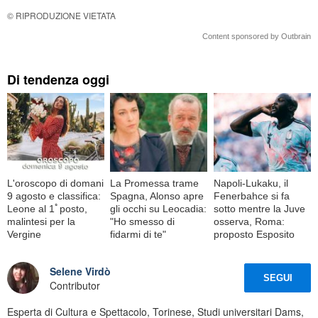
© RIPRODUZIONE VIETATA
Content sponsored by Outbrain
Di tendenza oggi
L'oroscopo di domani
La Promessa trame
Napoli-Lukaku, il
9 agosto e classifica:
Spagna, Alonso apre
Fenerbahce si fa
Leone al 1ﾟposto,
gli occhi su Leocadia:
sotto mentre la Juve
malintesi per la
"Ho smesso di
osserva, Roma:
Vergine
fidarmi di te"
proposto Esposito
Selene Virdò
SEGUI
Contributor
Esperta di Cultura e Spettacolo, Torinese, Studi universitari Dams,