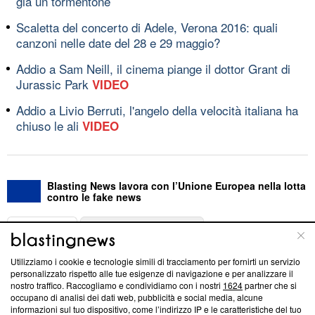
già un tormentone
Scaletta del concerto di Adele, Verona 2016: quali
canzoni nelle date del 28 e 29 maggio?
Addio a Sam Neill, il cinema piange il dottor Grant di
Jurassic Park
VIDEO
Addio a Livio Berruti, l'angelo della velocità italiana ha
chiuso le ali
VIDEO
Blasting News lavora con l’Unione Europea nella lotta
contro le fake news
ABOUT
LINEA EDITORIALE
Utilizziamo i cookie e tecnologie simili di tracciamento per fornirti un servizio
Questa sezione offre informazioni trasparenti su Blasting
personalizzato rispetto alle tue esigenze di navigazione e per analizzare il
nostro traffico. Raccogliamo e condividiamo con i nostri
1624
partner che si
News, sui nostri processi editoriali e su come ci impegniamo a
occupano di analisi dei dati web, pubblicità e social media, alcune
creare news di qualità. Inoltre, afferma la nostra aderenza a
informazioni sul tuo dispositivo, come l’indirizzo IP e le caratteristiche del tuo