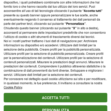
‘Trust Project - News with Integrity’
Blasting News non è
dispositivo, i quali potrebbero combinarle con altre informazioni che hai
ancora membro del programma, ma ha richiesto di farne
fornito loro o che hanno raccolto dal tuo utilizzo dei loro servizi. Puoi
parte; Trust Project non ha ancora effettuato una verifica di
acconsentire all’uso di tali tecnologie cliccando il pulsante
“Accetta tutti”
conformità agli standard.
presente su questo banner oppure personalizzare le tue scelte, anche
eventualmente negando il consenso al trattamento dei dati personali da
parte dei partner terzi, cliccando sul pulsante
“Personalizza”
.
Su di noi
Chiudendo questo banner (cliccando sul pulsante
“X”
in alto a destra),
acconsenti al permanere delle impostazioni predefinite che non consentono
Team editoriale
l’utilizzo di cookie o altri strumenti di tracciamento diversi dai tecnici.
Noi e i nostri partner trattiamo i tuoi dati di navigazione per: Archiviare
Corporate
informazioni su dispositivo e/o accedervi. Utilizzare dati limitati per la
selezione della pubblicità. Creare profili per la pubblicità personalizzata.
Redazione
Utilizzare profili per la selezione di pubblicità personalizzata. Creare profili
per la personalizzazione dei contenuti. Utilizzare profili per la selezione di
Informativa Privacy
contenuti personalizzati. Misurare le prestazioni degli annunci. Misurare le
prestazioni dei contenuti. Comprendere il pubblico attraverso statistiche o la
Cookie Policy
combinazione di dati provenienti da fonti diverse. Sviluppare e migliorare i
servizi. Utilizzare dati limitati per la selezione dei contenuti.
Blasting SA, IDI CHE-247.845.224, Via Carlo Frasca, 3 - 6900
Per conoscere nel dettaglio quali cookie utilizziamo sul sito e per modificare,
Lugano (Svizzera) Tel:
+39 0690258937
in qualsiasi momento, le tue preferenze, ti invitiamo a consultare la nostra
Cookie Policy
.
© 2026 Blasting News
ACCETTA TUTTI
PERSONALIZZA