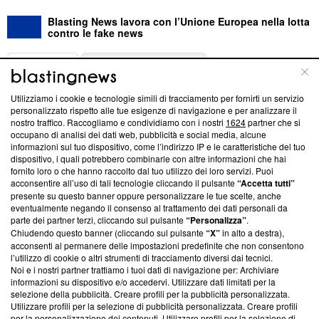
Blasting News lavora con l’Unione Europea nella lotta
contro le fake news
ABOUT
LINEA EDITORIALE
Utilizziamo i cookie e tecnologie simili di tracciamento per fornirti un servizio
Questa sezione offre informazioni trasparenti su Blasting
personalizzato rispetto alle tue esigenze di navigazione e per analizzare il
nostro traffico. Raccogliamo e condividiamo con i nostri
1624
partner che si
News, sui nostri processi editoriali e su come ci impegniamo a
occupano di analisi dei dati web, pubblicità e social media, alcune
creare news di qualità. Inoltre, afferma la nostra aderenza a
informazioni sul tuo dispositivo, come l’indirizzo IP e le caratteristiche del tuo
‘Trust Project - News with Integrity’
Blasting News non è
dispositivo, i quali potrebbero combinarle con altre informazioni che hai
ancora membro del programma, ma ha richiesto di farne
fornito loro o che hanno raccolto dal tuo utilizzo dei loro servizi. Puoi
parte; Trust Project non ha ancora effettuato una verifica di
acconsentire all’uso di tali tecnologie cliccando il pulsante
“Accetta tutti”
conformità agli standard.
presente su questo banner oppure personalizzare le tue scelte, anche
eventualmente negando il consenso al trattamento dei dati personali da
parte dei partner terzi, cliccando sul pulsante
“Personalizza”
.
Su di noi
Chiudendo questo banner (cliccando sul pulsante
“X”
in alto a destra),
acconsenti al permanere delle impostazioni predefinite che non consentono
Team editoriale
l’utilizzo di cookie o altri strumenti di tracciamento diversi dai tecnici.
Noi e i nostri partner trattiamo i tuoi dati di navigazione per: Archiviare
Corporate
informazioni su dispositivo e/o accedervi. Utilizzare dati limitati per la
selezione della pubblicità. Creare profili per la pubblicità personalizzata.
Redazione
Utilizzare profili per la selezione di pubblicità personalizzata. Creare profili
per la personalizzazione dei contenuti. Utilizzare profili per la selezione di