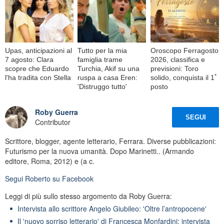
Upas, anticipazioni al
Tutto per la mia
Oroscopo Ferragosto
7 agosto: Clara
famiglia trame
2026, classifica e
scopre che Eduardo
Turchia, Akif su una
previsioni: Toro
l'ha tradita con Stella
ruspa a casa Eren:
solido, conquista il 1ﾟ
'Distruggo tutto'
posto
Roby Guerra
SEGUI
Contributor
Scrittore, blogger, agente letterario, Ferrara. Diverse pubblicazioni:
Futurismo per la nuova umanità. Dopo Marinetti.. (Armando
editore, Roma, 2012) e (a c.
Segui
Roberto
su Facebook
Leggi di più sullo stesso argomento da Roby Guerra:
Intervista allo scrittore Angelo Giubileo: 'Oltre l’antropocene'
Il 'nuovo sorriso letterario' di Francesca Monfardini: intervista