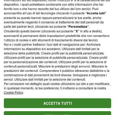
‘Trust Project - News with Integrity’
Blasting News non è
dispositivo, i quali potrebbero combinarle con altre informazioni che hai
ancora membro del programma, ma ha richiesto di farne
fornito loro o che hanno raccolto dal tuo utilizzo dei loro servizi. Puoi
parte; Trust Project non ha ancora effettuato una verifica di
acconsentire all’uso di tali tecnologie cliccando il pulsante
“Accetta tutti”
conformità agli standard.
presente su questo banner oppure personalizzare le tue scelte, anche
eventualmente negando il consenso al trattamento dei dati personali da
parte dei partner terzi, cliccando sul pulsante
“Personalizza”
.
Su di noi
Chiudendo questo banner (cliccando sul pulsante
“X”
in alto a destra),
acconsenti al permanere delle impostazioni predefinite che non consentono
Team editoriale
l’utilizzo di cookie o altri strumenti di tracciamento diversi dai tecnici.
Noi e i nostri partner trattiamo i tuoi dati di navigazione per: Archiviare
Corporate
informazioni su dispositivo e/o accedervi. Utilizzare dati limitati per la
selezione della pubblicità. Creare profili per la pubblicità personalizzata.
Redazione
Utilizzare profili per la selezione di pubblicità personalizzata. Creare profili
per la personalizzazione dei contenuti. Utilizzare profili per la selezione di
Informativa Privacy
contenuti personalizzati. Misurare le prestazioni degli annunci. Misurare le
prestazioni dei contenuti. Comprendere il pubblico attraverso statistiche o la
Cookie Policy
combinazione di dati provenienti da fonti diverse. Sviluppare e migliorare i
servizi. Utilizzare dati limitati per la selezione dei contenuti.
Blasting SA, IDI CHE-247.845.224, Via Carlo Frasca, 3 - 6900
Per conoscere nel dettaglio quali cookie utilizziamo sul sito e per modificare,
Lugano (Svizzera) Tel:
+39 0690258937
in qualsiasi momento, le tue preferenze, ti invitiamo a consultare la nostra
Cookie Policy
.
© 2026 Blasting News
ACCETTA TUTTI