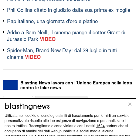
Phil Collins citato in giudizio dalla sua prima ex moglie
Rap italiano, una giornata d'oro e platino
Addio a Sam Neill, il cinema piange il dottor Grant di
Jurassic Park
VIDEO
Spider-Man, Brand New Day: dal 29 luglio in tutti i
cinema
VIDEO
Blasting News lavora con l’Unione Europea nella lotta
contro le fake news
ABOUT
LINEA EDITORIALE
Utilizziamo i cookie e tecnologie simili di tracciamento per fornirti un servizio
Questa sezione offre informazioni trasparenti su Blasting
personalizzato rispetto alle tue esigenze di navigazione e per analizzare il
nostro traffico. Raccogliamo e condividiamo con i nostri
1624
partner che si
News, sui nostri processi editoriali e su come ci impegniamo a
occupano di analisi dei dati web, pubblicità e social media, alcune
creare news di qualità. Inoltre, afferma la nostra aderenza a
informazioni sul tuo dispositivo, come l’indirizzo IP e le caratteristiche del tuo