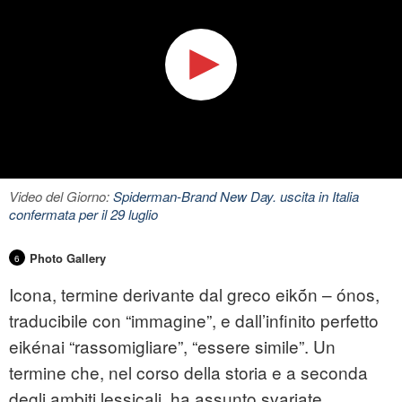
Video del Giorno:
Spiderman-Brand New Day. uscita in Italia
confermata per il 29 luglio
Photo Gallery
6
Icona, termine derivante dal greco eikṓn – ónos,
traducibile con “immagine”, e dall’infinito perfetto
eikénai “rassomigliare”, “essere simile”. Un
termine che, nel corso della storia e a seconda
degli ambiti lessicali, ha assunto svariate