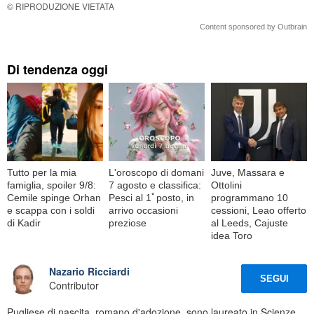
© RIPRODUZIONE VIETATA
Content sponsored by Outbrain
Di tendenza oggi
Tutto per la mia
L'oroscopo di domani
Juve, Massara e
famiglia, spoiler 9/8:
7 agosto e classifica:
Ottolini
Cemile spinge Orhan
Pesci al 1ﾟposto, in
programmano 10
e scappa con i soldi
arrivo occasioni
cessioni, Leao offerto
di Kadir
preziose
al Leeds, Cajuste
idea Toro
Nazario Ricciardi
SEGUI
Contributor
Pugliese di nascita, romano d'adozione, sono laureato in Scienze