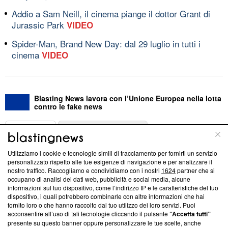
Addio a Sam Neill, il cinema piange il dottor Grant di
Jurassic Park
VIDEO
Spider-Man, Brand New Day: dal 29 luglio in tutti i
cinema
VIDEO
Blasting News lavora con l’Unione Europea nella lotta
contro le fake news
ABOUT
LINEA EDITORIALE
Utilizziamo i cookie e tecnologie simili di tracciamento per fornirti un servizio
Questa sezione offre informazioni trasparenti su Blasting
personalizzato rispetto alle tue esigenze di navigazione e per analizzare il
nostro traffico. Raccogliamo e condividiamo con i nostri
1624
partner che si
News, sui nostri processi editoriali e su come ci impegniamo a
occupano di analisi dei dati web, pubblicità e social media, alcune
creare news di qualità. Inoltre, afferma la nostra aderenza a
informazioni sul tuo dispositivo, come l’indirizzo IP e le caratteristiche del tuo
‘Trust Project - News with Integrity’
Blasting News non è
dispositivo, i quali potrebbero combinarle con altre informazioni che hai
ancora membro del programma, ma ha richiesto di farne
fornito loro o che hanno raccolto dal tuo utilizzo dei loro servizi. Puoi
parte; Trust Project non ha ancora effettuato una verifica di
acconsentire all’uso di tali tecnologie cliccando il pulsante
“Accetta tutti”
conformità agli standard.
presente su questo banner oppure personalizzare le tue scelte, anche