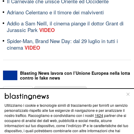
Il Carnevale che unisce Oriente ed Occidente
Adriano Celentano e il timore dei malviventi
Addio a Sam Neill, il cinema piange il dottor Grant di
Jurassic Park
VIDEO
Spider-Man, Brand New Day: dal 29 luglio in tutti i
cinema
VIDEO
Blasting News lavora con l’Unione Europea nella lotta
contro le fake news
ABOUT
LINEA EDITORIALE
Utilizziamo i cookie e tecnologie simili di tracciamento per fornirti un servizio
Questa sezione offre informazioni trasparenti su Blasting
personalizzato rispetto alle tue esigenze di navigazione e per analizzare il
nostro traffico. Raccogliamo e condividiamo con i nostri
1624
partner che si
News, sui nostri processi editoriali e su come ci impegniamo a
occupano di analisi dei dati web, pubblicità e social media, alcune
creare news di qualità. Inoltre, afferma la nostra aderenza a
informazioni sul tuo dispositivo, come l’indirizzo IP e le caratteristiche del tuo
‘Trust Project - News with Integrity’
Blasting News non è
dispositivo, i quali potrebbero combinarle con altre informazioni che hai