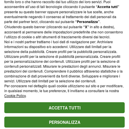
ancora membro del programma, ma ha richiesto di farne
fornito loro o che hanno raccolto dal tuo utilizzo dei loro servizi. Puoi
parte; Trust Project non ha ancora effettuato una verifica di
acconsentire all’uso di tali tecnologie cliccando il pulsante
“Accetta tutti”
conformità agli standard.
presente su questo banner oppure personalizzare le tue scelte, anche
eventualmente negando il consenso al trattamento dei dati personali da
parte dei partner terzi, cliccando sul pulsante
“Personalizza”
.
Su di noi
Chiudendo questo banner (cliccando sul pulsante
“X”
in alto a destra),
acconsenti al permanere delle impostazioni predefinite che non consentono
Team editoriale
l’utilizzo di cookie o altri strumenti di tracciamento diversi dai tecnici.
Noi e i nostri partner trattiamo i tuoi dati di navigazione per: Archiviare
Corporate
informazioni su dispositivo e/o accedervi. Utilizzare dati limitati per la
selezione della pubblicità. Creare profili per la pubblicità personalizzata.
Redazione
Utilizzare profili per la selezione di pubblicità personalizzata. Creare profili
per la personalizzazione dei contenuti. Utilizzare profili per la selezione di
Informativa Privacy
contenuti personalizzati. Misurare le prestazioni degli annunci. Misurare le
prestazioni dei contenuti. Comprendere il pubblico attraverso statistiche o la
Cookie Policy
combinazione di dati provenienti da fonti diverse. Sviluppare e migliorare i
servizi. Utilizzare dati limitati per la selezione dei contenuti.
Blasting SA, IDI CHE-247.845.224, Via Carlo Frasca, 3 - 6900
Per conoscere nel dettaglio quali cookie utilizziamo sul sito e per modificare,
Lugano (Svizzera) Tel:
+39 0690258937
in qualsiasi momento, le tue preferenze, ti invitiamo a consultare la nostra
Cookie Policy
.
© 2026 Blasting News
ACCETTA TUTTI
PERSONALIZZA