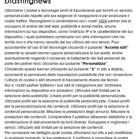
Utilizziamo i cookie e tecnologie simili di tracciamento per fornirti un servizio
Questa sezione offre informazioni trasparenti su Blasting
personalizzato rispetto alle tue esigenze di navigazione e per analizzare il
nostro traffico. Raccogliamo e condividiamo con i nostri
1624
partner che si
News, sui nostri processi editoriali e su come ci impegniamo a
occupano di analisi dei dati web, pubblicità e social media, alcune
creare news di qualità. Inoltre, afferma la nostra aderenza a
informazioni sul tuo dispositivo, come l’indirizzo IP e le caratteristiche del tuo
‘Trust Project - News with Integrity’
Blasting News non è
dispositivo, i quali potrebbero combinarle con altre informazioni che hai
ancora membro del programma, ma ha richiesto di farne
fornito loro o che hanno raccolto dal tuo utilizzo dei loro servizi. Puoi
parte; Trust Project non ha ancora effettuato una verifica di
acconsentire all’uso di tali tecnologie cliccando il pulsante
“Accetta tutti”
conformità agli standard.
presente su questo banner oppure personalizzare le tue scelte, anche
eventualmente negando il consenso al trattamento dei dati personali da
parte dei partner terzi, cliccando sul pulsante
“Personalizza”
.
Su di noi
Chiudendo questo banner (cliccando sul pulsante
“X”
in alto a destra),
acconsenti al permanere delle impostazioni predefinite che non consentono
Team editoriale
l’utilizzo di cookie o altri strumenti di tracciamento diversi dai tecnici.
Noi e i nostri partner trattiamo i tuoi dati di navigazione per: Archiviare
Corporate
informazioni su dispositivo e/o accedervi. Utilizzare dati limitati per la
selezione della pubblicità. Creare profili per la pubblicità personalizzata.
Redazione
Utilizzare profili per la selezione di pubblicità personalizzata. Creare profili
per la personalizzazione dei contenuti. Utilizzare profili per la selezione di
Informativa Privacy
contenuti personalizzati. Misurare le prestazioni degli annunci. Misurare le
prestazioni dei contenuti. Comprendere il pubblico attraverso statistiche o la
Cookie Policy
combinazione di dati provenienti da fonti diverse. Sviluppare e migliorare i
servizi. Utilizzare dati limitati per la selezione dei contenuti.
Blasting SA, IDI CHE-247.845.224, Via Carlo Frasca, 3 - 6900
Per conoscere nel dettaglio quali cookie utilizziamo sul sito e per modificare,
Lugano (Svizzera) Tel:
+39 0690258937
in qualsiasi momento, le tue preferenze, ti invitiamo a consultare la nostra