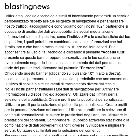
ABOUT
LINEA EDITORIALE
Utilizziamo i cookie e tecnologie simili di tracciamento per fornirti un servizio
Questa sezione offre informazioni trasparenti su Blasting
personalizzato rispetto alle tue esigenze di navigazione e per analizzare il
nostro traffico. Raccogliamo e condividiamo con i nostri
1624
partner che si
News, sui nostri processi editoriali e su come ci impegniamo a
occupano di analisi dei dati web, pubblicità e social media, alcune
creare news di qualità. Inoltre, afferma la nostra aderenza a
informazioni sul tuo dispositivo, come l’indirizzo IP e le caratteristiche del tuo
‘Trust Project - News with Integrity’
Blasting News non è
dispositivo, i quali potrebbero combinarle con altre informazioni che hai
ancora membro del programma, ma ha richiesto di farne
fornito loro o che hanno raccolto dal tuo utilizzo dei loro servizi. Puoi
parte; Trust Project non ha ancora effettuato una verifica di
acconsentire all’uso di tali tecnologie cliccando il pulsante
“Accetta tutti”
conformità agli standard.
presente su questo banner oppure personalizzare le tue scelte, anche
eventualmente negando il consenso al trattamento dei dati personali da
parte dei partner terzi, cliccando sul pulsante
“Personalizza”
.
Su di noi
Chiudendo questo banner (cliccando sul pulsante
“X”
in alto a destra),
acconsenti al permanere delle impostazioni predefinite che non consentono
Team editoriale
l’utilizzo di cookie o altri strumenti di tracciamento diversi dai tecnici.
Noi e i nostri partner trattiamo i tuoi dati di navigazione per: Archiviare
Corporate
informazioni su dispositivo e/o accedervi. Utilizzare dati limitati per la
selezione della pubblicità. Creare profili per la pubblicità personalizzata.
Redazione
Utilizzare profili per la selezione di pubblicità personalizzata. Creare profili
per la personalizzazione dei contenuti. Utilizzare profili per la selezione di
Informativa Privacy
contenuti personalizzati. Misurare le prestazioni degli annunci. Misurare le
prestazioni dei contenuti. Comprendere il pubblico attraverso statistiche o la
Cookie Policy
combinazione di dati provenienti da fonti diverse. Sviluppare e migliorare i
servizi. Utilizzare dati limitati per la selezione dei contenuti.
Blasting SA, IDI CHE-247.845.224, Via Carlo Frasca, 3 - 6900
Per conoscere nel dettaglio quali cookie utilizziamo sul sito e per modificare,