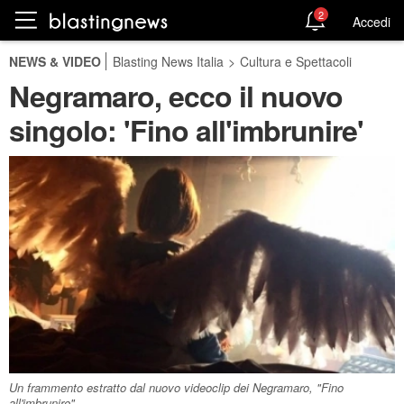
2
Accedi
NEWS & VIDEO
Blasting News Italia
>
Cultura e Spettacoli
Negramaro, ecco il nuovo
singolo: 'Fino all'imbrunire'
Un frammento estratto dal nuovo videoclip dei Negramaro, "Fino
all'imbrunire".