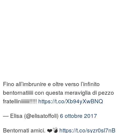
Fino all’imbrunire e oltre verso l’infinito
bentornatiiiii con questa meraviglia di pezzo
fratelliniiiiiii!!!!!
https://t.co/Xb94yXwBNQ
— Elisa (@elisatoffoli)
6 ottobre 2017
Bentornati amici. ❤️💣
https://t.co/syzr0sl7nB