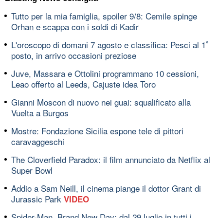
Tutto per la mia famiglia, spoiler 9/8: Cemile spinge
Orhan e scappa con i soldi di Kadir
L'oroscopo di domani 7 agosto e classifica: Pesci al 1ﾟ
posto, in arrivo occasioni preziose
Juve, Massara e Ottolini programmano 10 cessioni,
Leao offerto al Leeds, Cajuste idea Toro
Gianni Moscon di nuovo nei guai: squalificato alla
Vuelta a Burgos
Mostre: Fondazione Sicilia espone tele di pittori
caravaggeschi
The Cloverfield Paradox: il film annunciato da Netflix al
Super Bowl
Addio a Sam Neill, il cinema piange il dottor Grant di
Jurassic Park
VIDEO
Spider-Man, Brand New Day: dal 29 luglio in tutti i