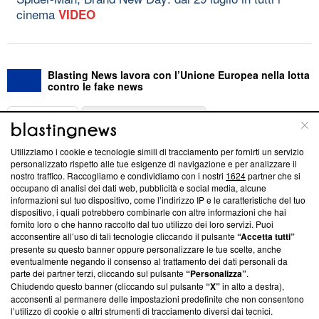
cinema
VIDEO
Blasting News lavora con l’Unione Europea nella lotta
contro le fake news
ABOUT
LINEA EDITORIALE
Utilizziamo i cookie e tecnologie simili di tracciamento per fornirti un servizio
Questa sezione offre informazioni trasparenti su Blasting
personalizzato rispetto alle tue esigenze di navigazione e per analizzare il
nostro traffico. Raccogliamo e condividiamo con i nostri
1624
partner che si
News, sui nostri processi editoriali e su come ci impegniamo a
occupano di analisi dei dati web, pubblicità e social media, alcune
creare news di qualità. Inoltre, afferma la nostra aderenza a
informazioni sul tuo dispositivo, come l’indirizzo IP e le caratteristiche del tuo
‘Trust Project - News with Integrity’
Blasting News non è
dispositivo, i quali potrebbero combinarle con altre informazioni che hai
ancora membro del programma, ma ha richiesto di farne
fornito loro o che hanno raccolto dal tuo utilizzo dei loro servizi. Puoi
parte; Trust Project non ha ancora effettuato una verifica di
acconsentire all’uso di tali tecnologie cliccando il pulsante
“Accetta tutti”
conformità agli standard.
presente su questo banner oppure personalizzare le tue scelte, anche
eventualmente negando il consenso al trattamento dei dati personali da
parte dei partner terzi, cliccando sul pulsante
“Personalizza”
.
Su di noi
Chiudendo questo banner (cliccando sul pulsante
“X”
in alto a destra),
acconsenti al permanere delle impostazioni predefinite che non consentono
Team editoriale
l’utilizzo di cookie o altri strumenti di tracciamento diversi dai tecnici.