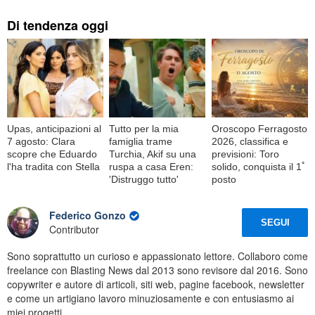
Di tendenza oggi
Upas, anticipazioni al
Tutto per la mia
Oroscopo Ferragosto
7 agosto: Clara
famiglia trame
2026, classifica e
scopre che Eduardo
Turchia, Akif su una
previsioni: Toro
l'ha tradita con Stella
ruspa a casa Eren:
solido, conquista il 1ﾟ
'Distruggo tutto'
posto
Federico Gonzo
SEGUI
Contributor
Sono soprattutto un curioso e appassionato lettore. Collaboro come
freelance con Blasting News dal 2013 sono revisore dal 2016. Sono
copywriter e autore di articoli, siti web, pagine facebook, newsletter
e come un artigiano lavoro minuziosamente e con entusiasmo ai
miei progetti.