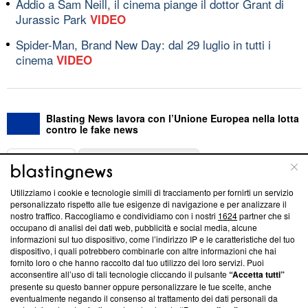
Addio a Sam Neill, il cinema piange il dottor Grant di
Jurassic Park
VIDEO
Spider-Man, Brand New Day: dal 29 luglio in tutti i
cinema
VIDEO
Blasting News lavora con l’Unione Europea nella lotta
contro le fake news
ABOUT
LINEA EDITORIALE
Utilizziamo i cookie e tecnologie simili di tracciamento per fornirti un servizio
Questa sezione offre informazioni trasparenti su Blasting
personalizzato rispetto alle tue esigenze di navigazione e per analizzare il
nostro traffico. Raccogliamo e condividiamo con i nostri
1624
partner che si
News, sui nostri processi editoriali e su come ci impegniamo a
occupano di analisi dei dati web, pubblicità e social media, alcune
creare news di qualità. Inoltre, afferma la nostra aderenza a
informazioni sul tuo dispositivo, come l’indirizzo IP e le caratteristiche del tuo
‘Trust Project - News with Integrity’
Blasting News non è
dispositivo, i quali potrebbero combinarle con altre informazioni che hai
ancora membro del programma, ma ha richiesto di farne
fornito loro o che hanno raccolto dal tuo utilizzo dei loro servizi. Puoi
parte; Trust Project non ha ancora effettuato una verifica di
acconsentire all’uso di tali tecnologie cliccando il pulsante
“Accetta tutti”
conformità agli standard.
presente su questo banner oppure personalizzare le tue scelte, anche
eventualmente negando il consenso al trattamento dei dati personali da