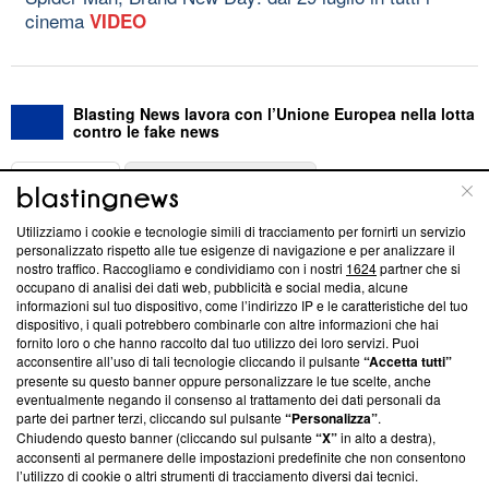
cinema
VIDEO
Blasting News lavora con l’Unione Europea nella lotta
contro le fake news
ABOUT
LINEA EDITORIALE
Utilizziamo i cookie e tecnologie simili di tracciamento per fornirti un servizio
Questa sezione offre informazioni trasparenti su Blasting
personalizzato rispetto alle tue esigenze di navigazione e per analizzare il
nostro traffico. Raccogliamo e condividiamo con i nostri
1624
partner che si
News, sui nostri processi editoriali e su come ci impegniamo a
occupano di analisi dei dati web, pubblicità e social media, alcune
creare news di qualità. Inoltre, afferma la nostra aderenza a
informazioni sul tuo dispositivo, come l’indirizzo IP e le caratteristiche del tuo
‘Trust Project - News with Integrity’
Blasting News non è
dispositivo, i quali potrebbero combinarle con altre informazioni che hai
ancora membro del programma, ma ha richiesto di farne
fornito loro o che hanno raccolto dal tuo utilizzo dei loro servizi. Puoi
parte; Trust Project non ha ancora effettuato una verifica di
acconsentire all’uso di tali tecnologie cliccando il pulsante
“Accetta tutti”
conformità agli standard.
presente su questo banner oppure personalizzare le tue scelte, anche
eventualmente negando il consenso al trattamento dei dati personali da
parte dei partner terzi, cliccando sul pulsante
“Personalizza”
.
Su di noi
Chiudendo questo banner (cliccando sul pulsante
“X”
in alto a destra),
acconsenti al permanere delle impostazioni predefinite che non consentono
Team editoriale
l’utilizzo di cookie o altri strumenti di tracciamento diversi dai tecnici.