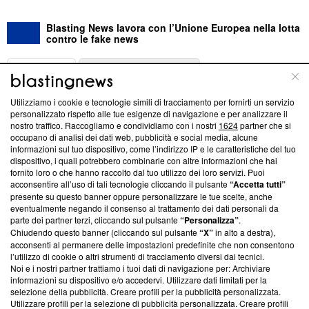
Blasting News lavora con l’Unione Europea nella lotta
contro le fake news
ABOUT
LINEA EDITORIALE
Utilizziamo i cookie e tecnologie simili di tracciamento per fornirti un servizio
Questa sezione offre informazioni trasparenti su Blasting
personalizzato rispetto alle tue esigenze di navigazione e per analizzare il
nostro traffico. Raccogliamo e condividiamo con i nostri
1624
partner che si
News, sui nostri processi editoriali e su come ci impegniamo a
occupano di analisi dei dati web, pubblicità e social media, alcune
creare news di qualità. Inoltre, afferma la nostra aderenza a
informazioni sul tuo dispositivo, come l’indirizzo IP e le caratteristiche del tuo
‘Trust Project - News with Integrity’
Blasting News non è
dispositivo, i quali potrebbero combinarle con altre informazioni che hai
ancora membro del programma, ma ha richiesto di farne
fornito loro o che hanno raccolto dal tuo utilizzo dei loro servizi. Puoi
parte; Trust Project non ha ancora effettuato una verifica di
acconsentire all’uso di tali tecnologie cliccando il pulsante
“Accetta tutti”
conformità agli standard.
presente su questo banner oppure personalizzare le tue scelte, anche
eventualmente negando il consenso al trattamento dei dati personali da
parte dei partner terzi, cliccando sul pulsante
“Personalizza”
.
Su di noi
Chiudendo questo banner (cliccando sul pulsante
“X”
in alto a destra),
acconsenti al permanere delle impostazioni predefinite che non consentono
Team editoriale
l’utilizzo di cookie o altri strumenti di tracciamento diversi dai tecnici.
Noi e i nostri partner trattiamo i tuoi dati di navigazione per: Archiviare
Corporate
informazioni su dispositivo e/o accedervi. Utilizzare dati limitati per la
selezione della pubblicità. Creare profili per la pubblicità personalizzata.
Redazione
Utilizzare profili per la selezione di pubblicità personalizzata. Creare profili