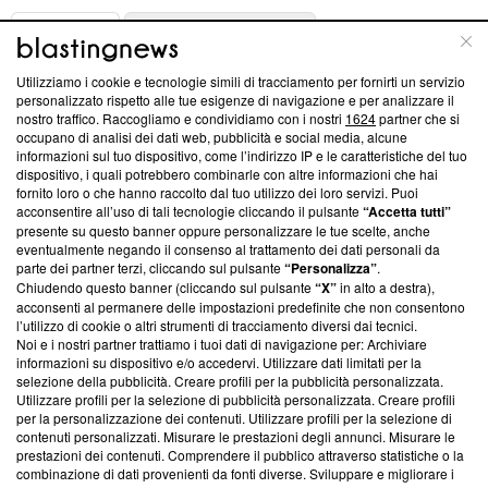
ABOUT
LINEA EDITORIALE
Utilizziamo i cookie e tecnologie simili di tracciamento per fornirti un servizio
Questa sezione offre informazioni trasparenti su Blasting
personalizzato rispetto alle tue esigenze di navigazione e per analizzare il
nostro traffico. Raccogliamo e condividiamo con i nostri
1624
partner che si
News, sui nostri processi editoriali e su come ci impegniamo a
occupano di analisi dei dati web, pubblicità e social media, alcune
creare news di qualità. Inoltre, afferma la nostra aderenza a
informazioni sul tuo dispositivo, come l’indirizzo IP e le caratteristiche del tuo
‘Trust Project - News with Integrity’
Blasting News non è
dispositivo, i quali potrebbero combinarle con altre informazioni che hai
ancora membro del programma, ma ha richiesto di farne
fornito loro o che hanno raccolto dal tuo utilizzo dei loro servizi. Puoi
parte; Trust Project non ha ancora effettuato una verifica di
acconsentire all’uso di tali tecnologie cliccando il pulsante
“Accetta tutti”
conformità agli standard.
presente su questo banner oppure personalizzare le tue scelte, anche
eventualmente negando il consenso al trattamento dei dati personali da
parte dei partner terzi, cliccando sul pulsante
“Personalizza”
.
Su di noi
Chiudendo questo banner (cliccando sul pulsante
“X”
in alto a destra),
acconsenti al permanere delle impostazioni predefinite che non consentono
Team editoriale
l’utilizzo di cookie o altri strumenti di tracciamento diversi dai tecnici.
Noi e i nostri partner trattiamo i tuoi dati di navigazione per: Archiviare
Corporate
informazioni su dispositivo e/o accedervi. Utilizzare dati limitati per la
selezione della pubblicità. Creare profili per la pubblicità personalizzata.
Redazione
Utilizzare profili per la selezione di pubblicità personalizzata. Creare profili
per la personalizzazione dei contenuti. Utilizzare profili per la selezione di
Informativa Privacy
contenuti personalizzati. Misurare le prestazioni degli annunci. Misurare le
prestazioni dei contenuti. Comprendere il pubblico attraverso statistiche o la
Cookie Policy
combinazione di dati provenienti da fonti diverse. Sviluppare e migliorare i