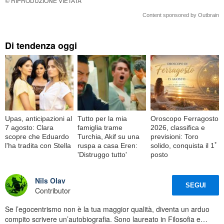
© RIPRODUZIONE VIETATA
Content sponsored by Outbrain
Di tendenza oggi
Upas, anticipazioni al
Tutto per la mia
Oroscopo Ferragosto
7 agosto: Clara
famiglia trame
2026, classifica e
scopre che Eduardo
Turchia, Akif su una
previsioni: Toro
l'ha tradita con Stella
ruspa a casa Eren:
solido, conquista il 1ﾟ
'Distruggo tutto'
posto
Nils Olav
SEGUI
Contributor
Se l’egocentrismo non è la tua maggior qualità, diventa un arduo
compito scrivere un’autobiografia. Sono laureato in Filosofia e…