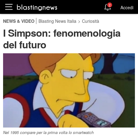
2
Accedi
NEWS & VIDEO
Blasting News Italia
>
Curiosità
I Simpson: fenomenologia
del futuro
Nel 1995 compare per la prima volta lo smartwatch