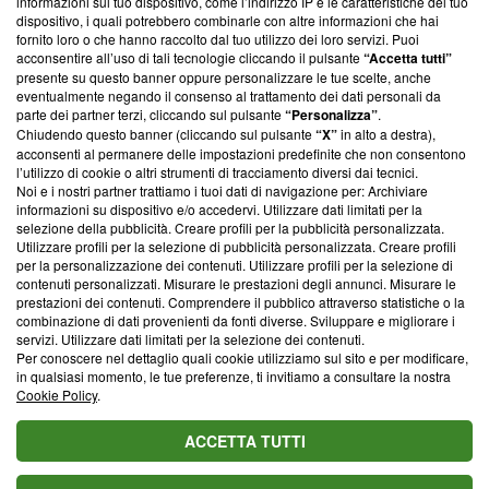
informazioni sul tuo dispositivo, come l’indirizzo IP e le caratteristiche del tuo
‘Trust Project - News with Integrity’
Blasting News non è
dispositivo, i quali potrebbero combinarle con altre informazioni che hai
ancora membro del programma, ma ha richiesto di farne
fornito loro o che hanno raccolto dal tuo utilizzo dei loro servizi. Puoi
parte; Trust Project non ha ancora effettuato una verifica di
acconsentire all’uso di tali tecnologie cliccando il pulsante
“Accetta tutti”
conformità agli standard.
presente su questo banner oppure personalizzare le tue scelte, anche
eventualmente negando il consenso al trattamento dei dati personali da
parte dei partner terzi, cliccando sul pulsante
“Personalizza”
.
Su di noi
Chiudendo questo banner (cliccando sul pulsante
“X”
in alto a destra),
acconsenti al permanere delle impostazioni predefinite che non consentono
Team editoriale
l’utilizzo di cookie o altri strumenti di tracciamento diversi dai tecnici.
Noi e i nostri partner trattiamo i tuoi dati di navigazione per: Archiviare
Corporate
informazioni su dispositivo e/o accedervi. Utilizzare dati limitati per la
selezione della pubblicità. Creare profili per la pubblicità personalizzata.
Redazione
Utilizzare profili per la selezione di pubblicità personalizzata. Creare profili
per la personalizzazione dei contenuti. Utilizzare profili per la selezione di
Informativa Privacy
contenuti personalizzati. Misurare le prestazioni degli annunci. Misurare le
prestazioni dei contenuti. Comprendere il pubblico attraverso statistiche o la
Cookie Policy
combinazione di dati provenienti da fonti diverse. Sviluppare e migliorare i
servizi. Utilizzare dati limitati per la selezione dei contenuti.
Blasting SA, IDI CHE-247.845.224, Via Carlo Frasca, 3 - 6900
Per conoscere nel dettaglio quali cookie utilizziamo sul sito e per modificare,
Lugano (Svizzera) Tel:
+39 0690258937
in qualsiasi momento, le tue preferenze, ti invitiamo a consultare la nostra
Cookie Policy
.
© 2026 Blasting News
ACCETTA TUTTI