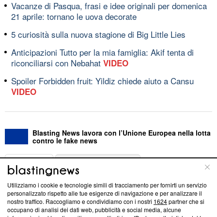
Vacanze di Pasqua, frasi e idee originali per domenica
21 aprile: tornano le uova decorate
5 curiosità sulla nuova stagione di Big Little Lies
Anticipazioni Tutto per la mia famiglia: Akif tenta di
riconciliarsi con Nebahat
VIDEO
Spoiler Forbidden fruit: Yildiz chiede aiuto a Cansu
VIDEO
Blasting News lavora con l’Unione Europea nella lotta
contro le fake news
ABOUT
LINEA EDITORIALE
Utilizziamo i cookie e tecnologie simili di tracciamento per fornirti un servizio
Questa sezione offre informazioni trasparenti su Blasting
personalizzato rispetto alle tue esigenze di navigazione e per analizzare il
nostro traffico. Raccogliamo e condividiamo con i nostri
1624
partner che si
News, sui nostri processi editoriali e su come ci impegniamo a
occupano di analisi dei dati web, pubblicità e social media, alcune
creare news di qualità. Inoltre, afferma la nostra aderenza a