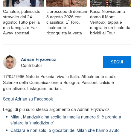
Canale5, palinsesto
L'oroscopo di domani
Kasia Niewiadoma
stravolto dal 24
8 agosto 2026 con
doma il Mont
agosto: Tutto per la
classifica: 1ﾟToro,
Ventoux: tappa e
mia famiglia e Far
finalmente
maglia in un finale da
Away spostati
riconquista la vetta
brividi al Tour
Adrian Fryzowicz
SEGUI
Contributor
17/04/1996 Nato in Polonia, vivo in Italia. Attualmente studio
Scienze della Comunicazione a Bologna. Passioni: calcio e
giornalismo. Instagram: adrian.
Segui
Adrian
su Facebook
Leggi di più sullo stesso argomento da Adrian Fryzowicz:
Milan, Mandzukic ha scelto la maglia numero 9: è pronto a
sfatare la 'maledizione'
Caldara e non solo: 5 giocatori del Milan che hanno avuto