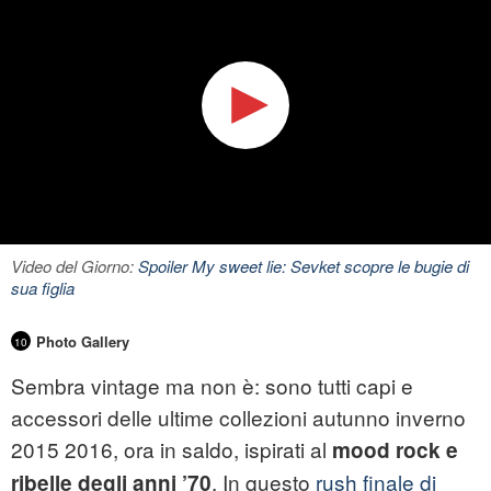
Video del Giorno:
Spoiler My sweet lie: Sevket scopre le bugie di
sua figlia
Photo Gallery
10
Sembra vintage ma non è: sono tutti capi e
accessori delle ultime collezioni autunno inverno
2015 2016, ora in saldo, ispirati al
mood rock e
. In questo
rush finale di
ribelle degli anni ’70