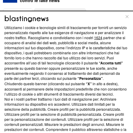
contro le fake news
ABOUT
LINEA EDITORIALE
Utilizziamo i cookie e tecnologie simili di tracciamento per fornirti un servizio
Questa sezione offre informazioni trasparenti su Blasting
personalizzato rispetto alle tue esigenze di navigazione e per analizzare il
nostro traffico. Raccogliamo e condividiamo con i nostri
1624
partner che si
News, sui nostri processi editoriali e su come ci impegniamo a
occupano di analisi dei dati web, pubblicità e social media, alcune
creare news di qualità. Inoltre, afferma la nostra aderenza a
informazioni sul tuo dispositivo, come l’indirizzo IP e le caratteristiche del tuo
‘Trust Project - News with Integrity’
Blasting News non è
dispositivo, i quali potrebbero combinarle con altre informazioni che hai
ancora membro del programma, ma ha richiesto di farne
fornito loro o che hanno raccolto dal tuo utilizzo dei loro servizi. Puoi
parte; Trust Project non ha ancora effettuato una verifica di
acconsentire all’uso di tali tecnologie cliccando il pulsante
“Accetta tutti”
conformità agli standard.
presente su questo banner oppure personalizzare le tue scelte, anche
eventualmente negando il consenso al trattamento dei dati personali da
parte dei partner terzi, cliccando sul pulsante
“Personalizza”
.
Su di noi
Chiudendo questo banner (cliccando sul pulsante
“X”
in alto a destra),
acconsenti al permanere delle impostazioni predefinite che non consentono
Team editoriale
l’utilizzo di cookie o altri strumenti di tracciamento diversi dai tecnici.
Noi e i nostri partner trattiamo i tuoi dati di navigazione per: Archiviare
Corporate
informazioni su dispositivo e/o accedervi. Utilizzare dati limitati per la
selezione della pubblicità. Creare profili per la pubblicità personalizzata.
Redazione
Utilizzare profili per la selezione di pubblicità personalizzata. Creare profili
per la personalizzazione dei contenuti. Utilizzare profili per la selezione di
Informativa Privacy
contenuti personalizzati. Misurare le prestazioni degli annunci. Misurare le
prestazioni dei contenuti. Comprendere il pubblico attraverso statistiche o la
Cookie Policy