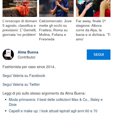
L'oroscopo di domani
Calciomercato: Juve
Far away, finale 1ª
5 agosto, classifica e
mette gli occhi su
stagione: Albora
previsioni: 1ﾟGemelli,
Frattesi, Roma su
corre da Alya, la
giornata 'no problem'
Molina, Fofana e
bacia e si dichiara: 'Ti
Fresneda
amo'
Alma Buena
SEGUI
Contributor
Fashionista per caso since 2014..
Segui
Valeria
su Facebook
Segui
Valeria
su Twitter
Leggi di più sullo stesso argomento da Alma Buena:
Moda primavera: il best delle collezioni Max & Co., Sisley e
Dixie
Capelli e make up: i look attuali ispirati agli anni 60 e 70