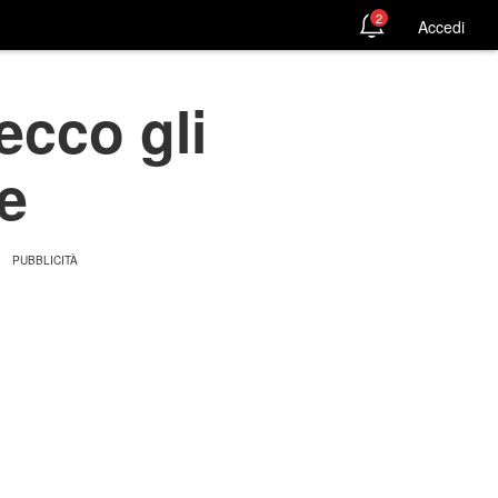
2
Accedi
 ecco gli
re