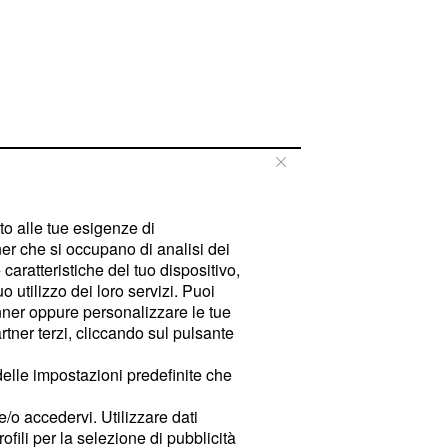
tto alle tue esigenze di
er che si occupano di analisi dei
caratteristiche del tuo dispositivo,
 utilizzo dei loro servizi. Puoi
ner oppure personalizzare le tue
tner terzi, cliccando sul pulsante
delle impostazioni predefinite che
e/o accedervi. Utilizzare dati
rofili per la selezione di pubblicità