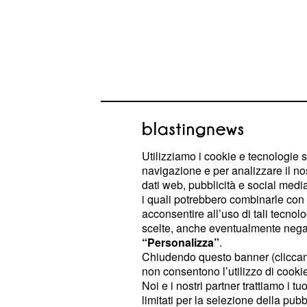
Utilizziamo i cookie e tecnologie s
navigazione e per analizzare il no
In ogni caso, il 2017 proporrà un
ta
dati web, pubblicità e social media,
i quali potrebbero combinarle con a
esagerare troppo, facendo ampio uso
acconsentire all’uso di tali tecnol
in grado di mantenere, comun
pixie,
scelte, anche eventualmente negand
importanti con il supporto di un ciu
“Personalizza”
.
Chiudendo questo banner (clicca
accentuato. Un altro must have sarà
non consentono l’utilizzo di cookie 
, sempre accompagnato da
short bob
Noi e i nostri partner trattiamo i t
ciuffo.
limitati per la selezione della pubb