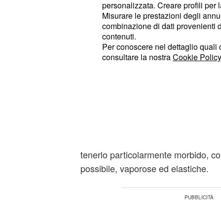
personalizzata. Creare profili per 
Misurare le prestazioni degli annun
Moda tagli medi 2017: 
combinazione di dati provenienti da 
contenuti.
via libera al long bob
Per conoscere nel dettaglio quali c
consultare la nostra
Cookie Policy
Come anticipato nelle scorse setti
riproporrà lo stile nost
capelli 2017
e ottanta, soprattutto per quanto ri
libera al
che, però, presen
long bob
particolare sulle scalature.
Se, invece, preferite il capello lungo
tenerlo particolarmente morbido, co
possibile, vaporose ed elastiche.