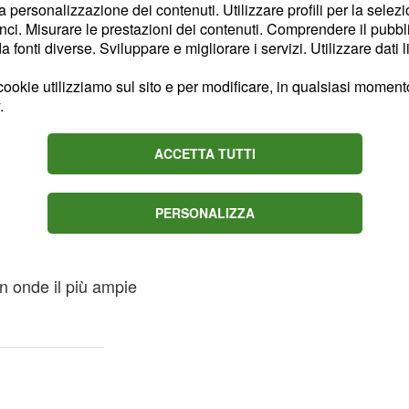
la personalizzazione dei contenuti. Utilizzare profili per la selez
ci. Misurare le prestazioni dei contenuti. Comprendere il pubblic
anni '70 e '80,
fonti diverse. Sviluppare e migliorare i servizi. Utilizzare dati l
ookie utilizziamo sul sito e per modificare, in qualsiasi momento,
.
mane, la
moda tagli
algico degli anni settanta
ACCETTA TUTTI
guarda i
via
tagli medi:
terà alcune novità, in
PERSONALIZZA
, allora abbiate cura di
n onde il più ampie