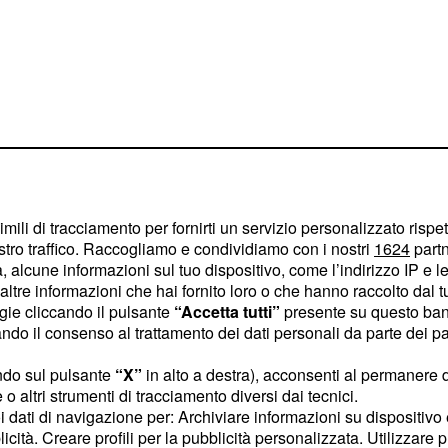
imili di tracciamento per fornirti un servizio personalizzato rispe
stro traffico. Raccogliamo e condividiamo con i nostri
1624
partn
senza
glio corto
 alcune informazioni sul tuo dispositivo, come l’indirizzo IP e le 
ltre informazioni che hai fornito loro o che hanno raccolto dal tuo
, quindi, dei
long
ogie cliccando il pulsante
“Accetta tutti”
presente su questo ban
que, delle lunghezze
o il consenso al trattamento dei dati personali da parte dei par
ffo particolarmente
ndo sul pulsante
“X”
in alto a destra), acconsenti al permanere 
 rappresentato dallo
o altri strumenti di tracciamento diversi dai tecnici.
lla frangia oppure dal
uoi dati di navigazione per: Archiviare informazioni su dispositivo 
licità. Creare profili per la pubblicità personalizzata. Utilizzare p