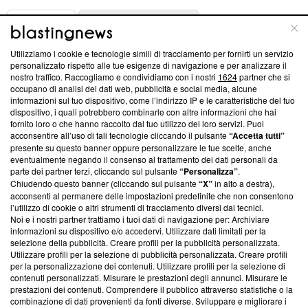
ABOUT
LINEA EDITORIALE
Utilizziamo i cookie e tecnologie simili di tracciamento per fornirti un servizio
Questa sezione offre informazioni trasparenti su Blasting
personalizzato rispetto alle tue esigenze di navigazione e per analizzare il
nostro traffico. Raccogliamo e condividiamo con i nostri
1624
partner che si
News, sui nostri processi editoriali e su come ci impegniamo a
occupano di analisi dei dati web, pubblicità e social media, alcune
creare news di qualità. Inoltre, afferma la nostra aderenza a
informazioni sul tuo dispositivo, come l’indirizzo IP e le caratteristiche del tuo
‘Trust Project - News with Integrity’
Blasting News non è
dispositivo, i quali potrebbero combinarle con altre informazioni che hai
ancora membro del programma, ma ha richiesto di farne
fornito loro o che hanno raccolto dal tuo utilizzo dei loro servizi. Puoi
parte; Trust Project non ha ancora effettuato una verifica di
acconsentire all’uso di tali tecnologie cliccando il pulsante
“Accetta tutti”
conformità agli standard.
presente su questo banner oppure personalizzare le tue scelte, anche
eventualmente negando il consenso al trattamento dei dati personali da
parte dei partner terzi, cliccando sul pulsante
“Personalizza”
.
Su di noi
Chiudendo questo banner (cliccando sul pulsante
“X”
in alto a destra),
acconsenti al permanere delle impostazioni predefinite che non consentono
Team editoriale
l’utilizzo di cookie o altri strumenti di tracciamento diversi dai tecnici.
Noi e i nostri partner trattiamo i tuoi dati di navigazione per: Archiviare
Corporate
informazioni su dispositivo e/o accedervi. Utilizzare dati limitati per la
selezione della pubblicità. Creare profili per la pubblicità personalizzata.
Redazione
Utilizzare profili per la selezione di pubblicità personalizzata. Creare profili
per la personalizzazione dei contenuti. Utilizzare profili per la selezione di
Informativa Privacy
contenuti personalizzati. Misurare le prestazioni degli annunci. Misurare le
prestazioni dei contenuti. Comprendere il pubblico attraverso statistiche o la
Cookie Policy
combinazione di dati provenienti da fonti diverse. Sviluppare e migliorare i