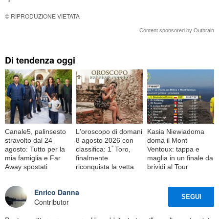
© RIPRODUZIONE VIETATA
Content sponsored by Outbrain
Di tendenza oggi
Canale5, palinsesto
L'oroscopo di domani
Kasia Niewiadoma
stravolto dal 24
8 agosto 2026 con
doma il Mont
agosto: Tutto per la
classifica: 1ﾟToro,
Ventoux: tappa e
mia famiglia e Far
finalmente
maglia in un finale da
Away spostati
riconquista la vetta
brividi al Tour
Enrico Danna
SEGUI
Contributor