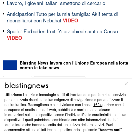
Lavoro, i giovani italiani smettono di cercarlo
Anticipazioni Tutto per la mia famiglia: Akif tenta di
riconciliarsi con Nebahat
VIDEO
Spoiler Forbidden fruit: Yildiz chiede aiuto a Cansu
VIDEO
Blasting News lavora con l’Unione Europea nella lotta
contro le fake news
ABOUT
LINEA EDITORIALE
Utilizziamo i cookie e tecnologie simili di tracciamento per fornirti un servizio
Questa sezione offre informazioni trasparenti su Blasting
personalizzato rispetto alle tue esigenze di navigazione e per analizzare il
nostro traffico. Raccogliamo e condividiamo con i nostri
1624
partner che si
News, sui nostri processi editoriali e su come ci impegniamo a
occupano di analisi dei dati web, pubblicità e social media, alcune
creare news di qualità. Inoltre, afferma la nostra aderenza a
informazioni sul tuo dispositivo, come l’indirizzo IP e le caratteristiche del tuo
‘Trust Project - News with Integrity’
Blasting News non è
dispositivo, i quali potrebbero combinarle con altre informazioni che hai
ancora membro del programma, ma ha richiesto di farne
fornito loro o che hanno raccolto dal tuo utilizzo dei loro servizi. Puoi
parte; Trust Project non ha ancora effettuato una verifica di
acconsentire all’uso di tali tecnologie cliccando il pulsante
“Accetta tutti”