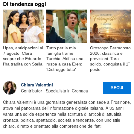
Di tendenza oggi
Upas, anticipazioni al
Tutto per la mia
Oroscopo Ferragosto
7 agosto: Clara
famiglia trame
2026, classifica e
scopre che Eduardo
Turchia, Akif su una
previsioni: Toro
l'ha tradita con Stella
ruspa a casa Eren:
solido, conquista il 1ﾟ
'Distruggo tutto'
posto
Chiara Valentini
SEGUI
Contributor · Specialista in Cronaca
Chiara Valentini è una giornalista generalista con sede a Frosinone,
attiva nel panorama dell’informazione digitale italiana. A 35 anni
vanta una solida esperienza nella scrittura di articoli di attualità,
cronaca, politica, spettacolo, società e tendenze, con uno stile
chiaro, diretto e orientato alla comprensione dei fatti.