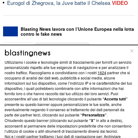
Eurogol di Zhegrova, la Juve batte il Chelsea
VIDEO
Blasting News lavora con l’Unione Europea nella lotta
contro le fake news
ABOUT
LINEA EDITORIALE
Utilizziamo i cookie e tecnologie simili di tracciamento per fornirti un servizio
Questa sezione offre informazioni trasparenti su Blasting
personalizzato rispetto alle tue esigenze di navigazione e per analizzare il
nostro traffico. Raccogliamo e condividiamo con i nostri
1624
partner che si
News, sui nostri processi editoriali e su come ci impegniamo a
occupano di analisi dei dati web, pubblicità e social media, alcune
creare news di qualità. Inoltre, afferma la nostra aderenza a
informazioni sul tuo dispositivo, come l’indirizzo IP e le caratteristiche del tuo
‘Trust Project - News with Integrity’
Blasting News non è
dispositivo, i quali potrebbero combinarle con altre informazioni che hai
ancora membro del programma, ma ha richiesto di farne
fornito loro o che hanno raccolto dal tuo utilizzo dei loro servizi. Puoi
parte; Trust Project non ha ancora effettuato una verifica di
acconsentire all’uso di tali tecnologie cliccando il pulsante
“Accetta tutti”
conformità agli standard.
presente su questo banner oppure personalizzare le tue scelte, anche
eventualmente negando il consenso al trattamento dei dati personali da
parte dei partner terzi, cliccando sul pulsante
“Personalizza”
.
Su di noi
Chiudendo questo banner (cliccando sul pulsante
“X”
in alto a destra),
acconsenti al permanere delle impostazioni predefinite che non consentono
Team editoriale
l’utilizzo di cookie o altri strumenti di tracciamento diversi dai tecnici.
Noi e i nostri partner trattiamo i tuoi dati di navigazione per: Archiviare