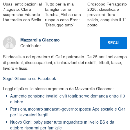
Upas, anticipazioni al
Tutto per la mia
Oroscopo Ferragosto
7 agosto: Clara
famiglia trame
2026, classifica e
scopre che Eduardo
Turchia, Akif su una
previsioni: Toro
l'ha tradita con Stella
ruspa a casa Eren:
solido, conquista il 1ﾟ
'Distruggo tutto'
posto
Mazzarella Giacomo
SEGUI
Contributor
Sindacalista ed operatore di Caf e patronato. Da 25 anni nel campo
di pensioni, disoccupazioni, dichiarazioni dei redditi, tributi, tasse,
lavoro e fisco.
Segui
Giacomo
su Facebook
Leggi di più sullo stesso argomento da Mazzarella Giacomo:
Aumento pensione invalidi civili totali: serve domanda entro il 9
ottobre
Pensioni, incontro sindacati-governo: ipotesi Ape sociale e Q41
per i lavoratori fragili
Nuovo Ccnl: baby sitter tutte inquadrate in livello BS e da
ottobre risparmi per famiglie