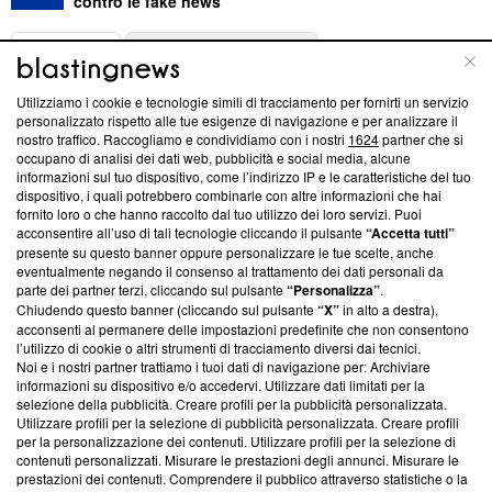
contro le fake news
ABOUT
LINEA EDITORIALE
Utilizziamo i cookie e tecnologie simili di tracciamento per fornirti un servizio
Questa sezione offre informazioni trasparenti su Blasting
personalizzato rispetto alle tue esigenze di navigazione e per analizzare il
nostro traffico. Raccogliamo e condividiamo con i nostri
1624
partner che si
News, sui nostri processi editoriali e su come ci impegniamo a
occupano di analisi dei dati web, pubblicità e social media, alcune
creare news di qualità. Inoltre, afferma la nostra aderenza a
informazioni sul tuo dispositivo, come l’indirizzo IP e le caratteristiche del tuo
‘Trust Project - News with Integrity’
Blasting News non è
dispositivo, i quali potrebbero combinarle con altre informazioni che hai
ancora membro del programma, ma ha richiesto di farne
fornito loro o che hanno raccolto dal tuo utilizzo dei loro servizi. Puoi
parte; Trust Project non ha ancora effettuato una verifica di
acconsentire all’uso di tali tecnologie cliccando il pulsante
“Accetta tutti”
conformità agli standard.
presente su questo banner oppure personalizzare le tue scelte, anche
eventualmente negando il consenso al trattamento dei dati personali da
parte dei partner terzi, cliccando sul pulsante
“Personalizza”
.
Su di noi
Chiudendo questo banner (cliccando sul pulsante
“X”
in alto a destra),
acconsenti al permanere delle impostazioni predefinite che non consentono
Team editoriale
l’utilizzo di cookie o altri strumenti di tracciamento diversi dai tecnici.
Noi e i nostri partner trattiamo i tuoi dati di navigazione per: Archiviare
Corporate
informazioni su dispositivo e/o accedervi. Utilizzare dati limitati per la
selezione della pubblicità. Creare profili per la pubblicità personalizzata.
Redazione
Utilizzare profili per la selezione di pubblicità personalizzata. Creare profili
per la personalizzazione dei contenuti. Utilizzare profili per la selezione di
Informativa Privacy
contenuti personalizzati. Misurare le prestazioni degli annunci. Misurare le
prestazioni dei contenuti. Comprendere il pubblico attraverso statistiche o la
Cookie Policy