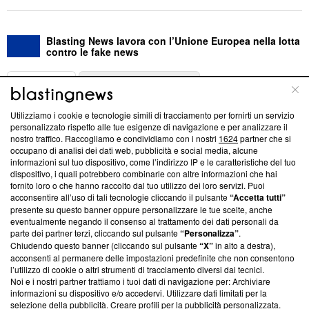
Blasting News lavora con l’Unione Europea nella lotta
contro le fake news
ABOUT
LINEA EDITORIALE
Utilizziamo i cookie e tecnologie simili di tracciamento per fornirti un servizio
Questa sezione offre informazioni trasparenti su Blasting
personalizzato rispetto alle tue esigenze di navigazione e per analizzare il
nostro traffico. Raccogliamo e condividiamo con i nostri
1624
partner che si
News, sui nostri processi editoriali e su come ci impegniamo a
occupano di analisi dei dati web, pubblicità e social media, alcune
creare news di qualità. Inoltre, afferma la nostra aderenza a
informazioni sul tuo dispositivo, come l’indirizzo IP e le caratteristiche del tuo
‘Trust Project - News with Integrity’
Blasting News non è
dispositivo, i quali potrebbero combinarle con altre informazioni che hai
ancora membro del programma, ma ha richiesto di farne
fornito loro o che hanno raccolto dal tuo utilizzo dei loro servizi. Puoi
parte; Trust Project non ha ancora effettuato una verifica di
acconsentire all’uso di tali tecnologie cliccando il pulsante
“Accetta tutti”
conformità agli standard.
presente su questo banner oppure personalizzare le tue scelte, anche
eventualmente negando il consenso al trattamento dei dati personali da
parte dei partner terzi, cliccando sul pulsante
“Personalizza”
.
Su di noi
Chiudendo questo banner (cliccando sul pulsante
“X”
in alto a destra),
acconsenti al permanere delle impostazioni predefinite che non consentono
Team editoriale
l’utilizzo di cookie o altri strumenti di tracciamento diversi dai tecnici.
Noi e i nostri partner trattiamo i tuoi dati di navigazione per: Archiviare
Corporate
informazioni su dispositivo e/o accedervi. Utilizzare dati limitati per la
selezione della pubblicità. Creare profili per la pubblicità personalizzata.