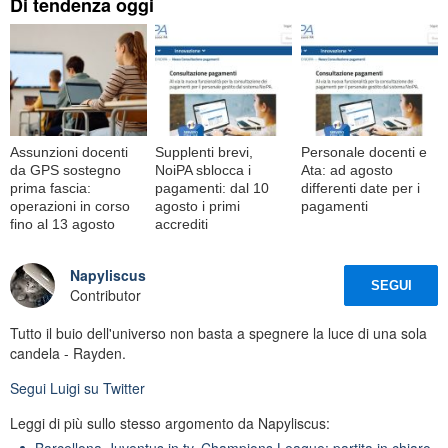
Di tendenza oggi
Assunzioni docenti
Supplenti brevi,
Personale docenti e
da GPS sostegno
NoiPA sblocca i
Ata: ad agosto
prima fascia:
pagamenti: dal 10
differenti date per i
operazioni in corso
agosto i primi
pagamenti
fino al 13 agosto
accrediti
Napyliscus
SEGUI
Contributor
Tutto il buio dell'universo non basta a spegnere la luce di una sola
candela - Rayden.
Segui
Luigi
su Twitter
Leggi di più sullo stesso argomento da Napyliscus:
Barcellona-Juventus in tv, Champions League: partita in chiaro