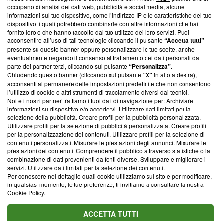
occupano di analisi dei dati web, pubblicità e social media, alcune
creare news di qualità. Inoltre, afferma la nostra aderenza a
informazioni sul tuo dispositivo, come l’indirizzo IP e le caratteristiche del tuo
‘Trust Project - News with Integrity’
Blasting News non è
dispositivo, i quali potrebbero combinarle con altre informazioni che hai
ancora membro del programma, ma ha richiesto di farne
fornito loro o che hanno raccolto dal tuo utilizzo dei loro servizi. Puoi
parte; Trust Project non ha ancora effettuato una verifica di
acconsentire all’uso di tali tecnologie cliccando il pulsante
“Accetta tutti”
conformità agli standard.
presente su questo banner oppure personalizzare le tue scelte, anche
eventualmente negando il consenso al trattamento dei dati personali da
parte dei partner terzi, cliccando sul pulsante
“Personalizza”
.
Su di noi
Chiudendo questo banner (cliccando sul pulsante
“X”
in alto a destra),
acconsenti al permanere delle impostazioni predefinite che non consentono
Team editoriale
l’utilizzo di cookie o altri strumenti di tracciamento diversi dai tecnici.
Noi e i nostri partner trattiamo i tuoi dati di navigazione per: Archiviare
Corporate
informazioni su dispositivo e/o accedervi. Utilizzare dati limitati per la
selezione della pubblicità. Creare profili per la pubblicità personalizzata.
Redazione
Utilizzare profili per la selezione di pubblicità personalizzata. Creare profili
per la personalizzazione dei contenuti. Utilizzare profili per la selezione di
Informativa Privacy
contenuti personalizzati. Misurare le prestazioni degli annunci. Misurare le
prestazioni dei contenuti. Comprendere il pubblico attraverso statistiche o la
Cookie Policy
combinazione di dati provenienti da fonti diverse. Sviluppare e migliorare i
servizi. Utilizzare dati limitati per la selezione dei contenuti.
Blasting SA, IDI CHE-247.845.224, Via Carlo Frasca, 3 - 6900
Per conoscere nel dettaglio quali cookie utilizziamo sul sito e per modificare,
Lugano (Svizzera) Tel:
+39 0690258937
in qualsiasi momento, le tue preferenze, ti invitiamo a consultare la nostra
Cookie Policy
.
© 2026 Blasting News
ACCETTA TUTTI