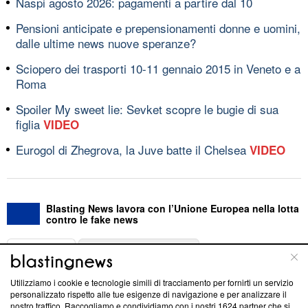
Naspi agosto 2026: pagamenti a partire dal 10
Pensioni anticipate e prepensionamenti donne e uomini,
dalle ultime news nuove speranze?
Sciopero dei trasporti 10-11 gennaio 2015 in Veneto e a
Roma
Spoiler My sweet lie: Sevket scopre le bugie di sua
figlia
VIDEO
Eurogol di Zhegrova, la Juve batte il Chelsea
VIDEO
Blasting News lavora con l’Unione Europea nella lotta
contro le fake news
ABOUT
LINEA EDITORIALE
Utilizziamo i cookie e tecnologie simili di tracciamento per fornirti un servizio
Questa sezione offre informazioni trasparenti su Blasting
personalizzato rispetto alle tue esigenze di navigazione e per analizzare il
nostro traffico. Raccogliamo e condividiamo con i nostri
1624
partner che si
News, sui nostri processi editoriali e su come ci impegniamo a