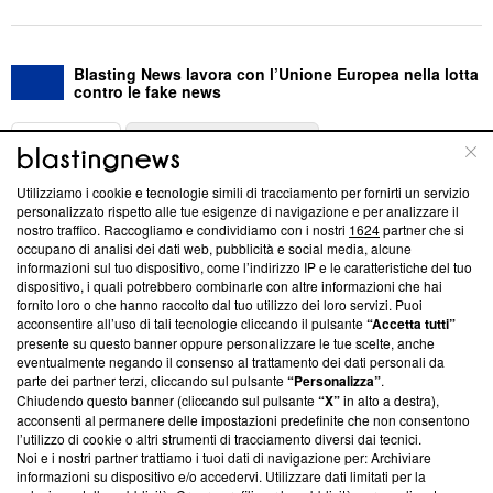
Blasting News lavora con l’Unione Europea nella lotta
contro le fake news
ABOUT
LINEA EDITORIALE
Utilizziamo i cookie e tecnologie simili di tracciamento per fornirti un servizio
Questa sezione offre informazioni trasparenti su Blasting
personalizzato rispetto alle tue esigenze di navigazione e per analizzare il
nostro traffico. Raccogliamo e condividiamo con i nostri
1624
partner che si
News, sui nostri processi editoriali e su come ci impegniamo a
occupano di analisi dei dati web, pubblicità e social media, alcune
creare news di qualità. Inoltre, afferma la nostra aderenza a
informazioni sul tuo dispositivo, come l’indirizzo IP e le caratteristiche del tuo
‘Trust Project - News with Integrity’
Blasting News non è
dispositivo, i quali potrebbero combinarle con altre informazioni che hai
ancora membro del programma, ma ha richiesto di farne
fornito loro o che hanno raccolto dal tuo utilizzo dei loro servizi. Puoi
parte; Trust Project non ha ancora effettuato una verifica di
acconsentire all’uso di tali tecnologie cliccando il pulsante
“Accetta tutti”
conformità agli standard.
presente su questo banner oppure personalizzare le tue scelte, anche
eventualmente negando il consenso al trattamento dei dati personali da
parte dei partner terzi, cliccando sul pulsante
“Personalizza”
.
Su di noi
Chiudendo questo banner (cliccando sul pulsante
“X”
in alto a destra),
acconsenti al permanere delle impostazioni predefinite che non consentono
Team editoriale
l’utilizzo di cookie o altri strumenti di tracciamento diversi dai tecnici.
Noi e i nostri partner trattiamo i tuoi dati di navigazione per: Archiviare
Corporate
informazioni su dispositivo e/o accedervi. Utilizzare dati limitati per la