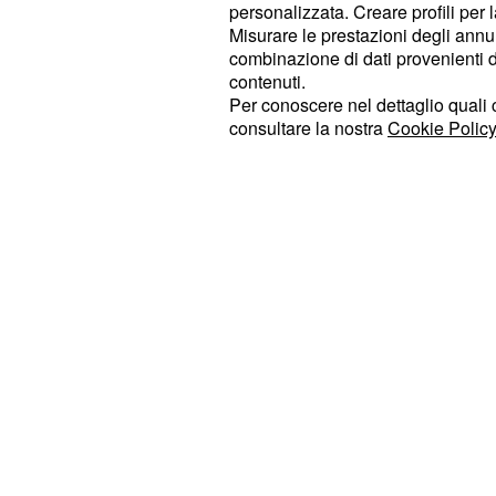
salda sui suoi principi e escludendo 
personalizzata. Creare profili per 
Misurare le prestazioni degli annun
coperture per una nuova
: 
riforma
combinazione di dati provenienti da 
aggiustamenti, ma non c'è la volont
contenuti.
controriforma. Le riforme non nasc
Per conoscere nel dettaglio quali c
consultare la nostra
Cookie Policy
essere sempre migliorate". Inoltre 
passaggio al
sistema contributivo
devono comprenderlo: "La pensione 
dei contributi versati e non sulla bas
politici".