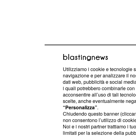
Pensione Anticipata 2
novità, parla la Forne
Utilizziamo i cookie e tecnologie s
riforma pensioni, si a
navigazione e per analizzare il no
dati web, pubblicità e social media,
aggiustamenti'
i quali potrebbero combinarle con a
acconsentire all’uso di tali tecnol
Ieri sera a mezzanotte esatta su La7 
scelte, anche eventualmente negand
collegamento con la
per pa
Fornero
“Personalizza”
.
un filmato che mostra la rabbia dei 
Chiudendo questo banner (clicca
non consentono l’utilizzo di cookie 
della riforma del
sono bloccati
2011
Noi e i nostri partner trattiamo i t
ha preso la parola l'ex ministro, r
limitati per la selezione della pubb