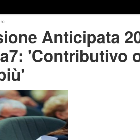
ro
ione Anticipata 2
a7: 'Contributivo o
più'