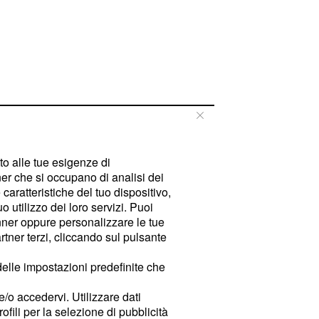
tto alle tue esigenze di
er che si occupano di analisi dei
caratteristiche del tuo dispositivo,
 utilizzo dei loro servizi. Puoi
ner oppure personalizzare le tue
tner terzi, cliccando sul pulsante
delle impostazioni predefinite che
e/o accedervi. Utilizzare dati
rofili per la selezione di pubblicità