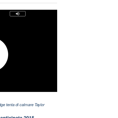
dge tenta di calmare Taylor
anticipata 2015