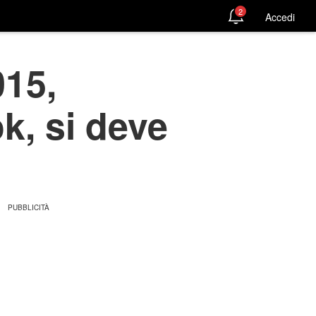
2
Accedi
015,
k, si deve