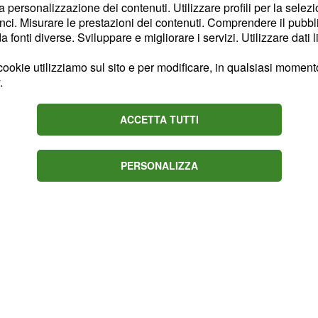
la possibilità di trovare
la personalizzazione dei contenuti. Utilizzare profili per la selez
ci. Misurare le prestazioni dei contenuti. Comprendere il pubblic
" Si possono fare
fonti diverse. Sviluppare e migliorare i servizi. Utilizzare dati l
à né lo spazio per una
ono perfette, possono
ookie utilizziamo sul sito e per modificare, in qualsiasi momento,
.
secondo la
il
Fornero
è
e i cittadini
decisivo
ACCETTA TUTTI
oggi si forma sulla base
e degli interventi
PERSONALIZZA