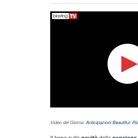
Video del Giorno:
Anticipazioni Beautiful: Ri
Il tema sulle
della
novità
pensione 