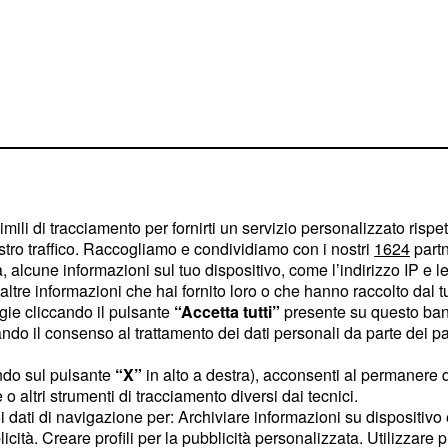
015, ultime
ro: 'No ad una
imili di tracciamento per fornirti un servizio personalizzato rispe
d
stro traffico. Raccogliamo e condividiamo con i nostri
1624
partn
 alcune informazioni sul tuo dispositivo, come l’indirizzo IP e le 
ltre informazioni che hai fornito loro o che hanno raccolto dal tuo
ogie cliccando il pulsante
“Accetta tutti”
presente su questo ban
è arrivato l'atteso
o il consenso al trattamento dei dati personali da parte dei par
rlare di
. Dopo
pensioni
lavoratori che a causa
ndo sul pulsante
“X”
in alto a destra), acconsenti al permanere 
o altri strumenti di tracciamento diversi dai tecnici.
 nel mondo del lavoro,
uoi dati di navigazione per: Archiviare informazioni su dispositivo 
imanendo ancora una volta
licità. Creare profili per la pubblicità personalizzata. Utilizzare p